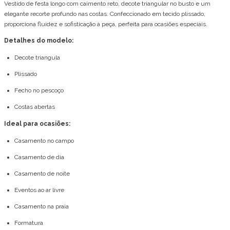
Vestido de festa longo com caimento reto, decote triangular no busto e um
elegante recorte profundo nas costas. Confeccionado em tecido plissado,
proporciona fluidez e sofisticação à peça, perfeita para ocasiões especiais.
Detalhes do modelo:
Decote triangula
Plissado
Fecho no pescoço
Costas abertas
Ideal para ocasiões:
Casamento no campo
Casamento de dia
Casamento de noite
Eventos ao ar livre
Casamento na praia
Formatura