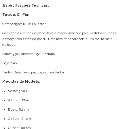
Especificações Técnicas:
Tecido: Chiffon
Composição: 100% Poliéster
O Chiffon é um tecido plano, leve e macio, indicado para vestidos fluídos e
esvoaçantes. O tecido possui uma leve transparência e um toque mais
delicado.
Forro: 95% Poliester 05% Elastano
Bojo: Não
Fecho: Detalhe do pescoço abre e fecha
Medidas da Modelo:
Veste: 36 (PP)
Altura: 1,77 m
Busto: 82 cm
Cintura: 63 cm
Quadril: 90 cm