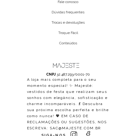
Fale conosco
Dúvidas frequentes
Trocas e devoluções
Troque Fácil
Conteúdos
CNPJ
32.487.293/0001-70
A loja mais completa para o seu
momento especial! ✨ Majesté:
vestidos de festa que realizam seus
sonhos com elegância, sofisticação e
charme incomparáveis. 💃 Descubra
sua próxima escolha perfeita e brilhe
como nunca! 💖 EM CASO DE
RECLAMAÇÕES OU SUGESTÕES, NOS
ESCREVA:
SAC@MAJESTE.COM.BR
SIGA-NOS