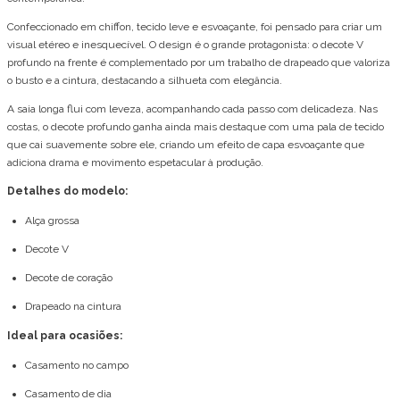
Confeccionado em chiffon, tecido leve e esvoaçante, foi pensado para criar um
visual etéreo e inesquecível. O design é o grande protagonista: o decote V
profundo na frente é complementado por um trabalho de drapeado que valoriza
o busto e a cintura, destacando a silhueta com elegância.
A saia longa flui com leveza, acompanhando cada passo com delicadeza. Nas
costas, o decote profundo ganha ainda mais destaque com uma pala de tecido
que cai suavemente sobre ele, criando um efeito de capa esvoaçante que
adiciona drama e movimento espetacular à produção.
Detalhes do modelo:
Alça grossa
Decote V
Decote de coração
Drapeado na cintura
Ideal para ocasiões:
Casamento no campo
Casamento de dia