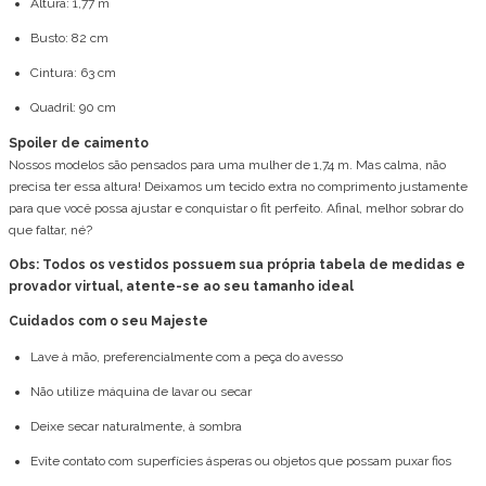
Altura: 1,77 m
Busto: 82 cm
Cintura: 63 cm
Quadril: 90 cm
Spoiler de caimento
Nossos modelos são pensados para uma mulher de 1,74 m. Mas calma, não
precisa ter essa altura! Deixamos um tecido extra no comprimento justamente
para que você possa ajustar e conquistar o fit perfeito. Afinal, melhor sobrar do
que faltar, né?
Obs: Todos os vestidos possuem sua própria tabela de medidas e
provador virtual, atente-se ao seu tamanho ideal
Cuidados com o seu Majeste
Lave à mão, preferencialmente com a peça do avesso
Não utilize máquina de lavar ou secar
Deixe secar naturalmente, à sombra
Evite contato com superfícies ásperas ou objetos que possam puxar fios