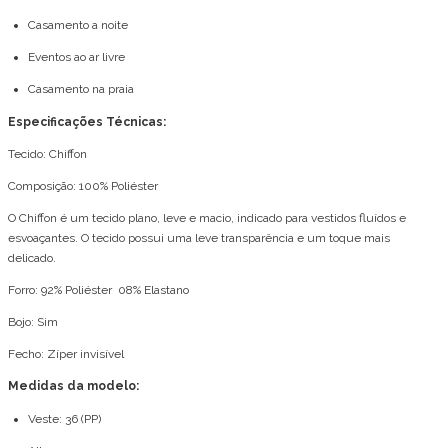
Casamento a noite
Eventos ao ar livre
Casamento na praia
Especificações Técnicas:
Tecido: Chiffon
Composição: 100% Poliéster
O Chiffon é um tecido plano, leve e macio, indicado para vestidos fluídos e
esvoaçantes. O tecido possui uma leve transparência e um toque mais
delicado.
Forro: 92% Poliéster 08% Elastano
Bojo: Sim
Fecho: Zíper invisível
Medidas da modelo:
Veste: 36 (PP)