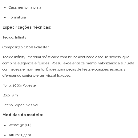
Casamento na praia
Formatura
Especificações Técnicas:
Tecido: Infinity
Composição: 100% Poliester
Tecido Infinity: material sofisticado com brilho acetinado e toque sedoso, que
combina elegância e fluidez. Possui excelente caimento, valorizando a silhueta
com leveza e movimento. É ideal para peças de festa e ocasiões especiais,
oferecendo conforto e um visual luxuoso.
Forro: 100% Poliéster
Bojo: Sim
Fecho: Zíper invisível
Medidas da modelo:
Veste: 36 (PP)
Altura: 1,77 m