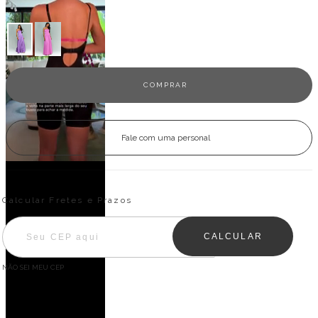
Veja outras opções
Fale com uma personal
Entregas para o CEP:
ALTERAR CEP
Calcular Fretes e Prazos
CALCULAR
NÃO SEI MEU CEP
Descrição