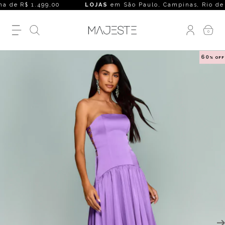
 de R$ 1.499,00
LOJAS
em São Paulo, Campinas, Rio de Janei
0
60
% OFF