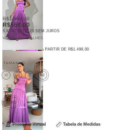
R$1.390,00
R$556,00
5
X DE
R$111,20
SEM JUROS
VER MAIS DETALHES
FRETE GRÁTIS
A PARTIR DE
R$1.499,00
TAMANHO:
36
38
40
42
COR:
ROXO
Provador Virtual
Tabela de Medidas