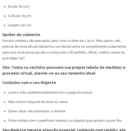
Busto: 82 cm
Cintura: 63 cm
Quadril: 90 cm
Spoiler de caimento
Nossos modelos são pensados para uma mulher de 1,74 m. Mas calma, não
precisa ter essa altura! Deixamos um tecido extra no comprimento justamente
para que você possa ajustar e conquistar o fit perfeito. Afinal, melhor sobrar do
que faltar, né?
Obs: Todos os vestidos possuem sua própria tabela de medidas e
provador virtual, atente-se ao seu tamanho ideal
Cuidados com o seu Majeste
Lave à mão, preferencialmente com a peça do avesso
Não utilize máquina de lavar ou secar
Deixe secar naturalmente, à sombra
Evite contato com superfícies ásperas ou objetos que possam puxar fios
Seu Majeste merece atenção especial: cuidando com carinho, ele