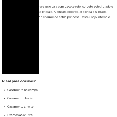
Vestido de festa longo, tomara que caia com decote reto, corpete estruturado e
regulagem estilo corset nas laterais. A cintura drop waist alonga a silhueta,
enquanto a saia ampla traz o charme do estilo princesa. Possui bojo interno e
zíper invisível nas costas.
Detalhes do modelo:
Tomara que caia
Decote reto
Drop waist
Saia fluida
Amarração na lateral
Ideal para ocasiões:
Casamento no campo
Casamento de dia
Casamento a noite
Eventos ao ar livre