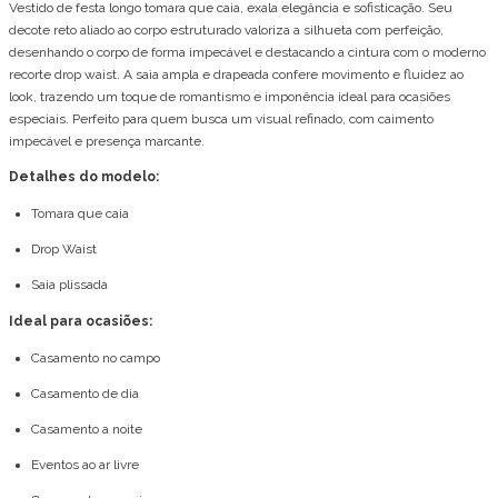
Vestido de festa longo tomara que caia, exala elegância e sofisticação. Seu
decote reto aliado ao corpo estruturado valoriza a silhueta com perfeição,
desenhando o corpo de forma impecável e destacando a cintura com o moderno
recorte drop waist. A saia ampla e drapeada confere movimento e fluidez ao
look, trazendo um toque de romantismo e imponência ideal para ocasiões
especiais. Perfeito para quem busca um visual refinado, com caimento
impecável e presença marcante.
Detalhes do modelo:
Tomara que caia
Drop Waist
Saia plissada
Ideal para ocasiões:
Casamento no campo
Casamento de dia
Casamento a noite
Eventos ao ar livre