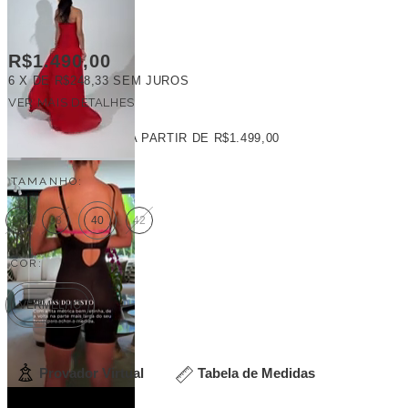
R$1.490,00
6
X DE
R$248,33
SEM JUROS
VER MAIS DETALHES
FRETE GRÁTIS
A PARTIR DE
R$1.499,00
TAMANHO:
36
38
40
42
COR:
VERMELHO
Provador Virtual
Tabela de Medidas
Veja outras opções