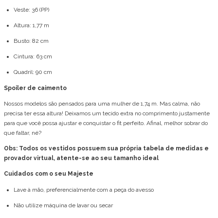
Veste: 36 (PP)
Altura: 1,77 m
Busto: 82 cm
Cintura: 63 cm
Quadril: 90 cm
Spoiler de caimento
Nossos modelos são pensados para uma mulher de 1,74 m. Mas calma, não
precisa ter essa altura! Deixamos um tecido extra no comprimento justamente
para que você possa ajustar e conquistar o fit perfeito. Afinal, melhor sobrar do
que faltar, né?
Obs: Todos os vestidos possuem sua própria tabela de medidas e
provador virtual, atente-se ao seu tamanho ideal
Cuidados com o seu Majeste
Lave à mão, preferencialmente com a peça do avesso
Não utilize máquina de lavar ou secar