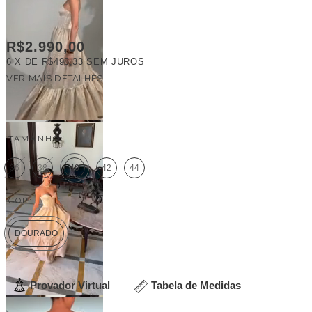
R$2.990,00
6
X DE
R$498,33
SEM JUROS
VER MAIS DETALHES
FRETE GRÁTIS
TAMANHO:
36
38
40
42
44
COR:
DOURADO
Provador Virtual
Tabela de Medidas
Veja outras opções