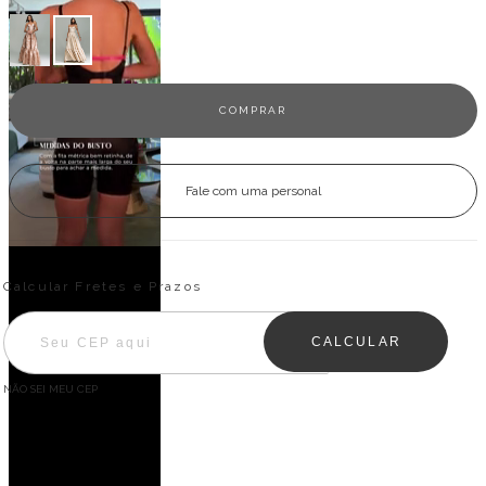
Fale com uma personal
Entregas para o CEP:
ALTERAR CEP
Calcular Fretes e Prazos
CALCULAR
NÃO SEI MEU CEP
Descrição