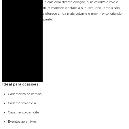
Vestido princesa tomara que caia com decote coração, que valoriza o colo e
realça a feminilidade. A cintura marcada destaca a silhueta, enquanto a saia
ampla com recorte na barra oferece ainda mais volume e movimento, criando
um visual majestoso e elegante.
Detalhes do modelo:
Tomara que caia
Corset
Decote de coração
Estampado
Drapeado na cintura
Ideal para ocasiões:
Casamento no campo
Casamento de dia
Casamento de noite
Eventos ao ar livre