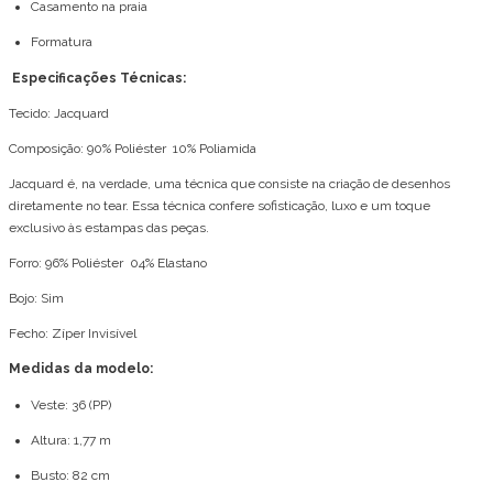
Casamento na praia
Formatura
Especificações Técnicas:
Tecido: Jacquard
Composição: 90% Poliéster 10% Poliamida
Jacquard é, na verdade, uma técnica que consiste na criação de desenhos
diretamente no tear. Essa técnica confere sofisticação, luxo e um toque
exclusivo às estampas das peças.
Forro: 96% Poliéster 04% Elastano
Bojo: Sim
Fecho: Zíper Invisível
Medidas da modelo:
Veste: 36 (PP)
Altura: 1,77 m
Busto: 82 cm