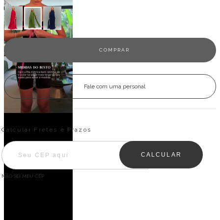
Fale com uma personal
Entregas para o CEP:
ALTERAR CEP
Calcular Fretes e Prazos
CALCULAR
NÃO SEI MEU CEP
Descrição