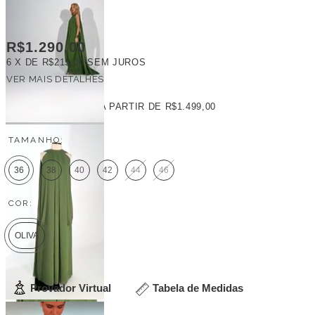
R$1.290,00
6
X DE
R$215,00
SEM JUROS
VER MAIS DETALHES
FRETE GRÁTIS
A PARTIR DE
R$1.499,00
TAMANHO:
36
38
40
42
44
46
COR:
OLIVA
Provador Virtual
Tabela de Medidas
Veja outras opções