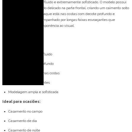
Vestido longo com design fluido e extremamente sofisticado. O modelo possui
decote halter com drapeado delicado na parte frontal, criando um caimento solto
e elegante. O grande destaque está nas costas com decote profundo e
drapeado em cascata, acompanhado por longas faixas esvoaçantes que
conferem movimento e imponência ao visual.
Detalhes do modelo:
Decote halter
Frente com drapeado fluido
Costas com decote profundo
Drapeado em cascata nas costas
Faixas longas esvoaçantes
Modelagem ampla e sofisticada
Ideal para ocasiões:
Casamento no campo
Casamento de dia
Casamento de noite