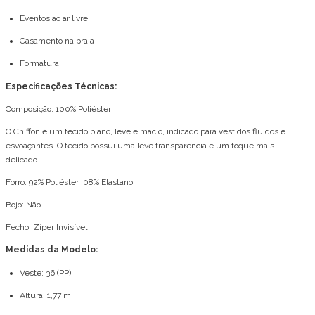
Eventos ao ar livre
Casamento na praia
Formatura
Especificações Técnicas:
Composição: 100% Poliéster
O Chiffon é um tecido plano, leve e macio, indicado para vestidos fluídos e
esvoaçantes. O tecido possui uma leve transparência e um toque mais
delicado.
Forro: 92% Poliéster 08% Elastano
Bojo: Não
Fecho: Zíper Invisível
Medidas da Modelo:
Veste: 36 (PP)
Altura: 1,77 m