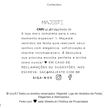
Conteúdos
CNPJ
32.487.293/0001-70
A loja mais completa para o seu
momento especial! ✨ Majesté:
vestidos de festa que realizam seus
sonhos com elegância, sofisticação e
charme incomparáveis. 💃 Descubra
sua próxima escolha perfeita e brilhe
como nunca! 💖 EM CASO DE
RECLAMAÇÕES OU SUGESTÕES, NOS
ESCREVA:
SAC@MAJESTE.COM.BR
SIGA-NOS
© 2026 | Todos os direitos reservados.
Majesté: Loja de Vestidos de Festa
Elegantes e Atemporais
.
Feito com
pela
Weethub
|
Política de Privacidade
.
|