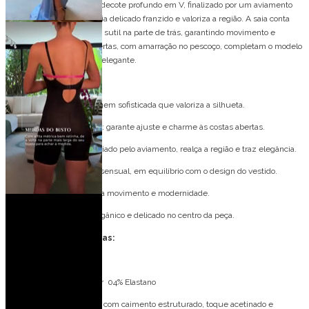
Vestido frente única com decote profundo em V, finalizado por um aviamento
orgânico no centro, que cria delicado franzido e valoriza a região. A saia conta
com fenda frontal e cauda sutil na parte de trás, garantindo movimento e
sofisticação. As costas abertas, com amarração no pescoço, completam o modelo
com um toque sensual e elegante.
Detalhes do modelo:
Frente única: modelagem sofisticada que valoriza a silhueta.
Amarração no pescoço: garante ajuste e charme às costas abertas.
Franzido na cintura: criado pelo aviamento, realça a região e traz elegância.
Decote V: profundo e sensual, em equilíbrio com o design do vestido.
Fenda: frontal, adiciona movimento e modernidade.
Aviamento: detalhe orgânico e delicado no centro da peça.
Especificações Técnicas:
Tecido: Crepe Prada
Composição: 96% Poliéster 04% Elastano
Prada:
tecido encorpado, com caimento estruturado, toque acetinado e