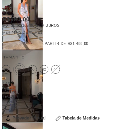
R$990,00
6
X DE
R$165,00
SEM JUROS
VER MAIS DETALHES
FRETE GRÁTIS
A PARTIR DE
R$1.499,00
TAMANHO:
36
38
40
42
44
COR:
AZUL
Provador Virtual
Tabela de Medidas
Veja outras opções