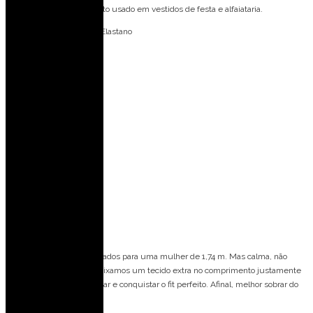
aparência sofisticada, muito usado em vestidos de festa e alfaiataria.
Forro: 98% Poliéster 02% Elastano
Bojo: Não
Fecho: Amarração
Medidas da Modelo:
Veste: 36 (PP)
Altura: 1,77 m
Busto: 82 cm
Cintura: 63 cm
Quadril: 90 cm
Spoiler de caimento
Nossos modelos são pensados para uma mulher de 1,74 m. Mas calma, não
precisa ter essa altura! Deixamos um tecido extra no comprimento justamente
para que você possa ajustar e conquistar o fit perfeito. Afinal, melhor sobrar do
que faltar, né?