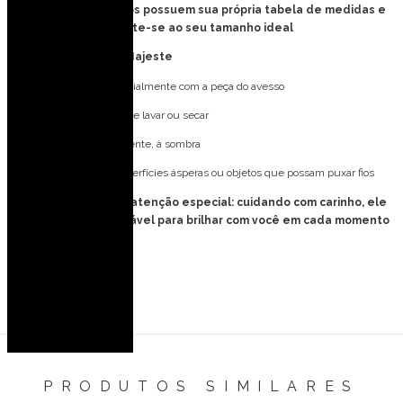
Obs: Todos os vestidos possuem sua própria tabela de medidas e
provador virtual, atente-se ao seu tamanho ideal
Cuidados com o seu Majeste
Lave à mão, preferencialmente com a peça do avesso
Não utilize máquina de lavar ou secar
Deixe secar naturalmente, à sombra
Evite contato com superfícies ásperas ou objetos que possam puxar fios
Seu Majeste merece atenção especial: cuidando com carinho, ele
estará sempre impecável para brilhar com você em cada momento
único.
PRODUTOS SIMILARES