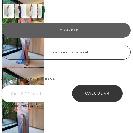
Fale com uma personal
Entregas para o CEP:
ALTERAR CEP
Calcular Fretes e Prazos
CALCULAR
NÃO SEI MEU CEP
Descrição