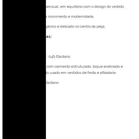
Decote V: profundo e sensual, em equilíbrio com o design do vestido.
Fenda: frontal, adiciona movimento e modernidade.
Aviamento: detalhe orgânico e delicado no centro da peça.
Especificações Técnicas:
Tecido: Crepe Prada
Composição: 96% Poliéster 04% Elastano
Prada:
tecido encorpado, com caimento estruturado, toque acetinado e
aparência sofisticada, muito usado em vestidos de festa e alfaiataria.
Forro: 98% Poliéster 02% Elastano
Bojo: Não
Fecho: Amarração
Medidas da Modelo:
Veste: 36 (PP)
Altura: 1,77 m