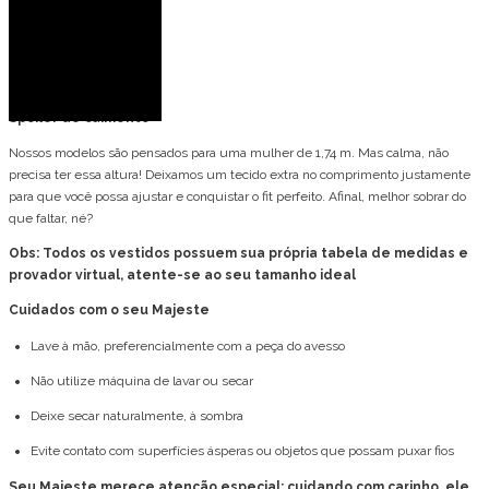
Busto: 82 cm
Cintura: 63 cm
Quadril: 90 cm
Spoiler de caimento
Nossos modelos são pensados para uma mulher de 1,74 m. Mas calma, não
precisa ter essa altura! Deixamos um tecido extra no comprimento justamente
para que você possa ajustar e conquistar o fit perfeito. Afinal, melhor sobrar do
que faltar, né?
Obs: Todos os vestidos possuem sua própria tabela de medidas e
provador virtual, atente-se ao seu tamanho ideal
Cuidados com o seu Majeste
Lave à mão, preferencialmente com a peça do avesso
Não utilize máquina de lavar ou secar
Deixe secar naturalmente, à sombra
Evite contato com superfícies ásperas ou objetos que possam puxar fios
Seu Majeste merece atenção especial: cuidando com carinho, ele