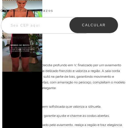
Entregas para o CEP:
ALTERAR CEP
Calcular Fretes e Prazos
CALCULAR
NÃO SEI MEU CEP
Descrição
Vestido frente única com decote profundo em V, finalizado por um aviamento
orgânico no centro, que cria delicado franzido e valoriza a região. A saia conta
com fenda frontal e cauda sutil na parte de trás, garantindo movimento e
sofisticação. As costas abertas, com amarração no pescoço, completam o modelo
com um toque sensual e elegante.
Detalhes do modelo:
Frente única: modelagem sofisticada que valoriza a silhueta.
Amarração no pescoço: garante ajuste e charme às costas abertas.
Franzido na cintura: criado pelo aviamento, realça a região e traz elegância.