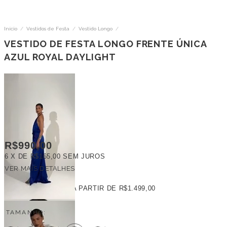
Início
/
Vestidos de Festa
/
Vestido Longo
/
VESTIDO DE FESTA LONGO FRENTE ÚNICA
AZUL ROYAL DAYLIGHT
R$990,00
6
X DE
R$165,00
SEM JUROS
VER MAIS DETALHES
FRETE GRÁTIS
A PARTIR DE
R$1.499,00
TAMANHO: