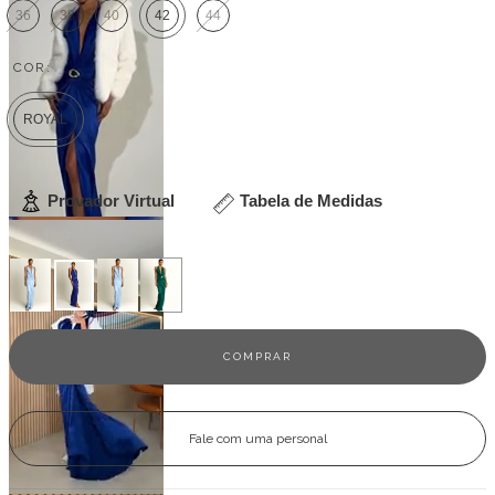
36
38
40
42
44
COR:
ROYAL
Provador Virtual
Tabela de Medidas
Veja outras opções
Fale com uma personal