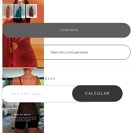
Fale com uma personal
Entregas para o CEP:
ALTERAR CEP
Calcular Fretes e Prazos
CALCULAR
NÃO SEI MEU CEP
Descrição