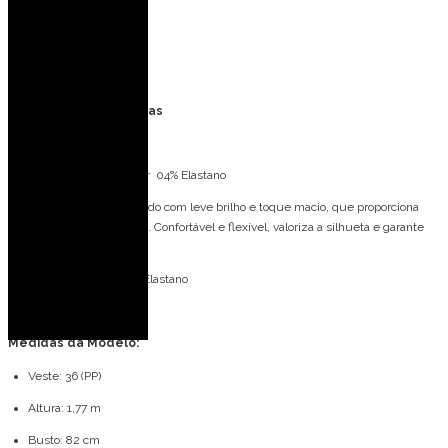
Casamento de noite
Eventos ao ar livre
Formatura
Especificações Técnicas
Tecido: Malha Trilobal
Composição: 98% Poliéster 04% Elastano
A Malha Trilobal é um tecido com leve brilho e toque macio, que proporciona
ótimo caimento ao vestido. Confortável e flexível, valoriza a silhueta e garante
elegância ao visual.
Forro: 98% Poliéster 04% Elastano
Bojo: Não
Medidas da Modelo:
Veste: 36 (PP)
Altura: 1,77 m
Busto: 82 cm