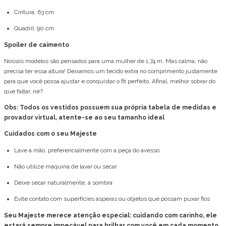
Cintura: 63 cm
Quadril: 90 cm
Spoiler de caimento
Nossos modelos são pensados para uma mulher de 1,74 m. Mas calma, não
precisa ter essa altura! Deixamos um tecido extra no comprimento justamente
para que você possa ajustar e conquistar o fit perfeito. Afinal, melhor sobrar do
que faltar, né?
Obs: Todos os vestidos possuem sua própria tabela de medidas e
provador virtual, atente-se ao seu tamanho ideal
Cuidados com o seu Majeste
Lave à mão, preferencialmente com a peça do avesso
Não utilize máquina de lavar ou secar
Deixe secar naturalmente, à sombra
Evite contato com superfícies ásperas ou objetos que possam puxar fios
Seu Majeste merece atenção especial: cuidando com carinho, ele
estará sempre impecável para brilhar com você em cada momento