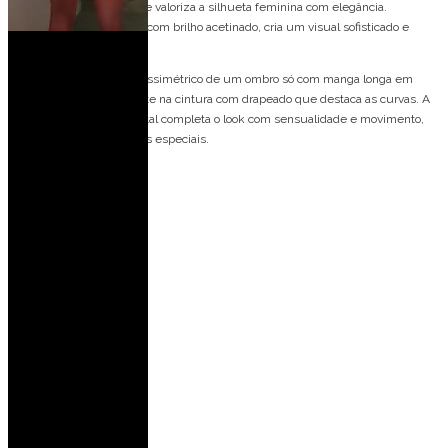
Vestido de festa longo que valoriza a silhueta feminina com elegância.
Confeccionado em tecido com brilho acetinado, cria um visual sofisticado e
marcante.
O modelo possui decote assimétrico de um ombro só com manga longa em
estilo capa, além de recorte na cintura com drapeado que destaca as curvas. A
saia longa com fenda frontal completa o look com sensualidade e movimento,
ideal para festas e eventos especiais.
Detalhes do modelo:
Recortes
Decote assimétrico
Um ombro só
Manga única longa
Fenda
Drapeado
Ideal para ocasiões:
Casamento de dia