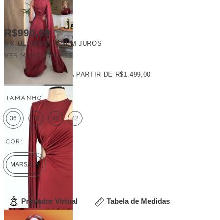
R$990,00
6
X DE
R$165,00
SEM JUROS
VER MAIS DETALHES
FRETE GRÁTIS
A PARTIR DE
R$1.499,00
TAMANHO:
36
38
40
42
COR:
MARSALA
Provador Virtual
Tabela de Medidas
Veja outras opções