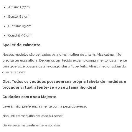
Altura: 1,77 m
Busto: 82 cm
Cintura: 63 cm
Quadril: 90 cm
Spoiler de caimento
Nossos modelos são pensados para uma mulher de 1,74 m. Mas calma, não
precisa ter essa altura! Deixamos um tecido extra no comprimento justamente
para que você possa ajustar e conquistar o fit perfeito. Afinal, melhor sobrar do
que faltar, né?
Obs: Todos os vestidos possuem sua própria tabela de medidas e
provador virtual, atente-se ao seu tamanho ideal
Cuidados com o seu Majeste
Lave à mão, preferencialmente com a peça do avesso
Não utilize máquina de lavar ou secar
Deixe secar naturalmente, à sombra