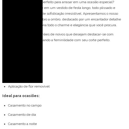
O Vestido de festa longo, perfeito para arrasar em uma ocasião especial?
Imagine-se deslumbrante em um vestido de festa longo, todo plissado e
elegante, com um toque de sofisticação irresistível. Apresentamos o nosso
deslumbrante vestido ombro a ombro, destacado por um encantador detalhe
floral no ombro, que adiciona todo o charme e elegância que você procura.
Este vestido é ideal para mães de noivos que desejam destacar-se com
elegância e glamour, realçando a feminilidade com seu corte perfeito.
Detalhes do modelo:
Manga com capa
Plissado
Ombro a ombro
Aplicação de flor removivel
Ideal para ocasiões:
Casamento no campo
Casamento de dia
Casamento a noite