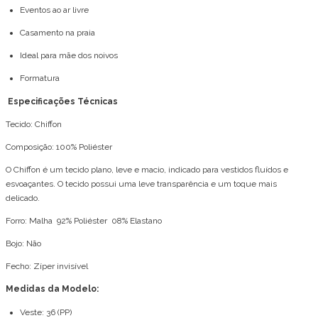
Eventos ao ar livre
Casamento na praia
Ideal para mãe dos noivos
Formatura
Especificações Técnicas
Tecido: Chiffon
Composição: 100% Poliéster
O Chiffon é um tecido plano, leve e macio, indicado para vestidos fluídos e
esvoaçantes. O tecido possui uma leve transparência e um toque mais
delicado.
Forro: Malha 92% Poliéster 08% Elastano
Bojo: Não
Fecho: Zíper invisível
Medidas da Modelo:
Veste: 36 (PP)