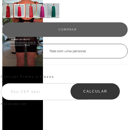
Fale com uma personal
Entregas para o CEP:
ALTERAR CEP
Calcular Fretes e Prazos
CALCULAR
NÃO SEI MEU CEP
Descrição