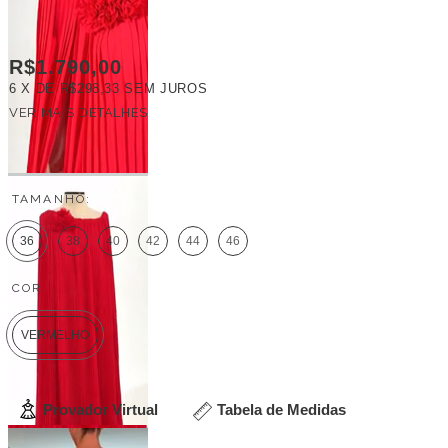
R$1.790,00
6
X DE
R$298,33
SEM JUROS
VER MAIS DETALHES
FRETE GRÁTIS
TAMANHO:
36
38
40
42
44
46
COR:
VERMELHO
Provador Virtual
Tabela de Medidas
Veja outras opções