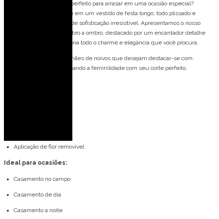
O Vestido de festa longo, perfeito para arrasar em uma ocasião especial?
Imagine-se deslumbrante em um vestido de festa longo, todo plissado e
elegante, com um toque de sofisticação irresistível. Apresentamos o nosso
deslumbrante vestido ombro a ombro, destacado por um encantador detalhe
floral no ombro, que adiciona todo o charme e elegância que você procura.
Este vestido é ideal para mães de noivos que desejam destacar-se com
elegância e glamour, realçando a feminilidade com seu corte perfeito.
Detalhes do modelo:
Manga com capa
Plissado
Ombro a ombro
Aplicação de flor removivel
Ideal para ocasiões:
Casamento no campo
Casamento de dia
Casamento a noite