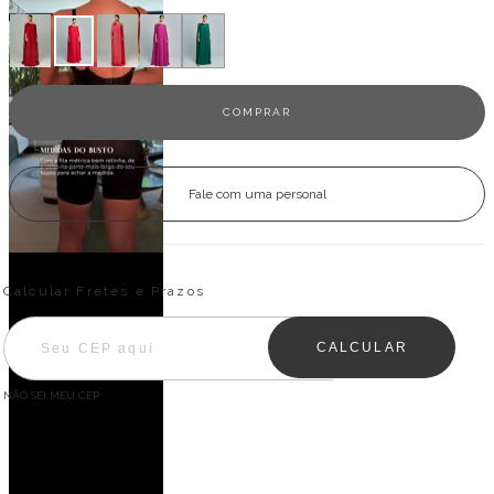
Fale com uma personal
Entregas para o CEP:
ALTERAR CEP
Calcular Fretes e Prazos
CALCULAR
NÃO SEI MEU CEP
Descrição