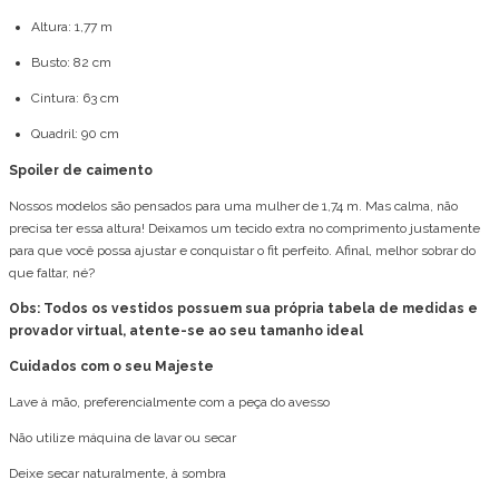
Altura: 1,77 m
Busto: 82 cm
Cintura: 63 cm
Quadril: 90 cm
Spoiler de caimento
Nossos modelos são pensados para uma mulher de 1,74 m. Mas calma, não
precisa ter essa altura! Deixamos um tecido extra no comprimento justamente
para que você possa ajustar e conquistar o fit perfeito. Afinal, melhor sobrar do
que faltar, né?
Obs: Todos os vestidos possuem sua própria tabela de medidas e
provador virtual, atente-se ao seu tamanho ideal
Cuidados com o seu Majeste
Lave à mão, preferencialmente com a peça do avesso
Não utilize máquina de lavar ou secar
Deixe secar naturalmente, à sombra