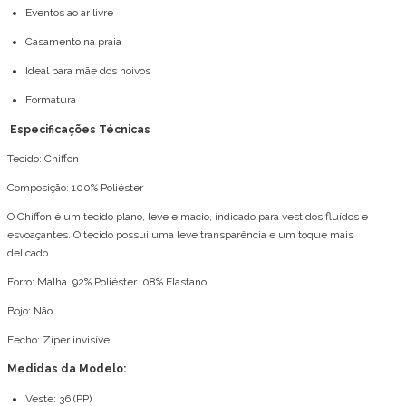
Eventos ao ar livre
Casamento na praia
Ideal para mãe dos noivos
Formatura
Especificações Técnicas
Tecido: Chiffon
Composição: 100% Poliéster
O Chiffon é um tecido plano, leve e macio, indicado para vestidos fluídos e
esvoaçantes. O tecido possui uma leve transparência e um toque mais
delicado.
Forro: Malha 92% Poliéster 08% Elastano
Bojo: Não
Fecho: Zíper invisível
Medidas da Modelo:
Veste: 36 (PP)