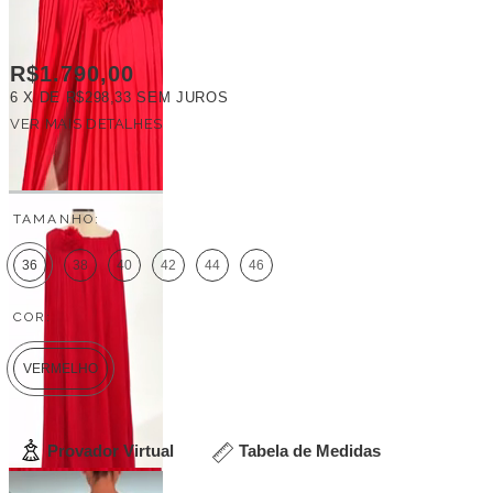
R$1.790,00
6
X DE
R$298,33
SEM JUROS
VER MAIS DETALHES
FRETE GRÁTIS
TAMANHO:
36
38
40
42
44
46
COR:
VERMELHO
Provador Virtual
Tabela de Medidas
Veja outras opções