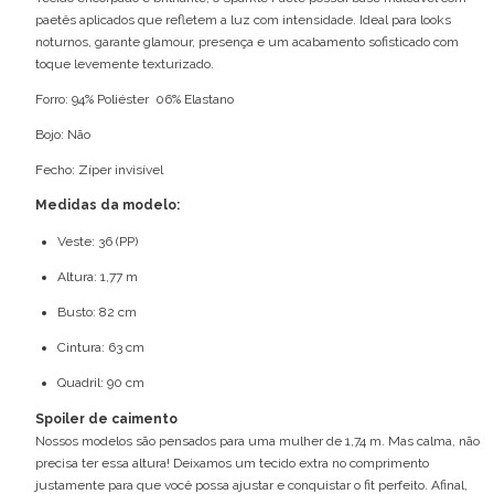
paetês aplicados que refletem a luz com intensidade. Ideal para looks
noturnos, garante glamour, presença e um acabamento sofisticado com
toque levemente texturizado.
Forro: 94% Poliéster 06% Elastano
Bojo: Não
Fecho: Zíper invisível
Medidas da modelo:
Veste: 36 (PP)
Altura: 1,77 m
Busto: 82 cm
Cintura: 63 cm
Quadril: 90 cm
Spoiler de caimento
Nossos modelos são pensados para uma mulher de 1,74 m. Mas calma, não
precisa ter essa altura! Deixamos um tecido extra no comprimento
justamente para que você possa ajustar e conquistar o fit perfeito. Afinal,