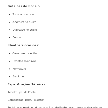
Detalhes do modelo:
Tomara que caia
Abertura no busto
Drapeado no busto
Fenda
Ideal para ocasiões:
Casamento a noite
Eventos ao ar livre
Formatura
Black tie
Especificações Técnicas:
Tecido: Sparkle Paetê
Composição: 100% Poliéster
Tecido encorpado e brilhante, o Sparkle Paetê possui base maleável com