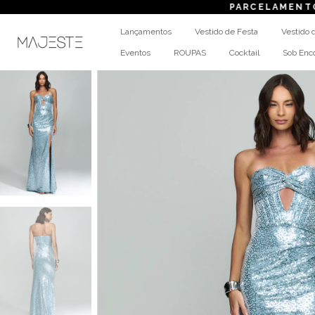
PARCELAMENTO
em at
Lançamentos
Vestido de Festa
Vestido 
Eventos
ROUPAS
Cocktail
Sob En