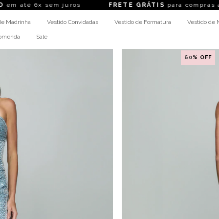
é 6x sem juros
FRETE GRÁTIS
para compras acima 
de Madrinha
Vestido Convidadas
Vestido de Formatura
Vestido de 
comenda
Sale
60
% OFF