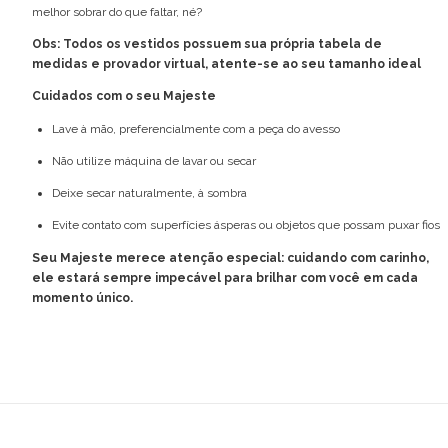
melhor sobrar do que faltar, né?
Obs: Todos os vestidos possuem sua própria tabela de
medidas e provador virtual, atente-se ao seu tamanho ideal
Cuidados com o seu Majeste
Lave à mão, preferencialmente com a peça do avesso
Não utilize máquina de lavar ou secar
Deixe secar naturalmente, à sombra
Evite contato com superfícies ásperas ou objetos que possam puxar fios
Seu Majeste merece atenção especial: cuidando com carinho,
ele estará sempre impecável para brilhar com você em cada
momento único.