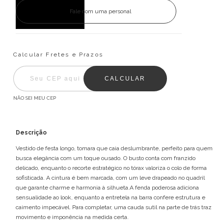
Fale com uma personal
Entregas para o CEP:
ALTERAR CEP
Calcular Fretes e Prazos
CALCULAR
NÃO SEI MEU CEP
Descrição
Vestido de festa longo, tomara que caia deslumbrante, perfeito para quem
busca elegância com um toque ousado. O busto conta com franzido
delicado, enquanto o recorte estratégico no tórax valoriza o colo de forma
sofisticada. A cintura é bem marcada, com um leve drapeado no quadril
que garante charme e harmonia à silhueta.A fenda poderosa adiciona
sensualidade ao look, enquanto a entretela na barra confere estrutura e
caimento impecável. Para completar, uma cauda sutil na parte de trás traz
movimento e imponência na medida certa.