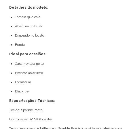
Detalhes do modelo:
Tomara que caia
Abertura no busto
Drapeado no busto
Fenda
Ideal para ocasiões:
Casamento a noite
Eventos ao ar livre
Formatura
Black tie
Especificações Técnicas:
Tecido: Sparkle Paetê
Composição: 100% Poliéster
Tecido encorpado e brilhante, o Sparkle Paetê possui base maleável com