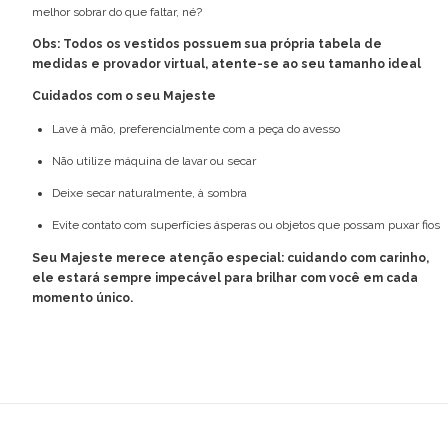
melhor sobrar do que faltar, né?
Obs: Todos os vestidos possuem sua própria tabela de
medidas e provador virtual, atente-se ao seu tamanho ideal
Cuidados com o seu Majeste
Lave à mão, preferencialmente com a peça do avesso
Não utilize máquina de lavar ou secar
Deixe secar naturalmente, à sombra
Evite contato com superfícies ásperas ou objetos que possam puxar fios
Seu Majeste merece atenção especial: cuidando com carinho,
ele estará sempre impecável para brilhar com você em cada
momento único.