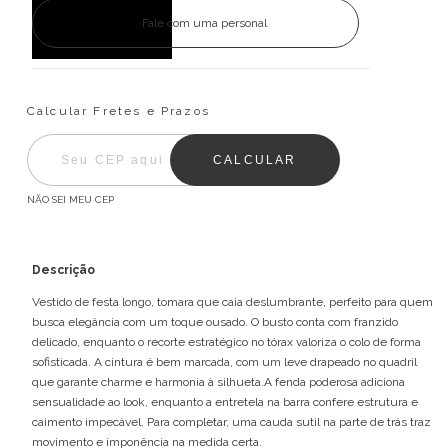
Fale com uma personal
Entregas para o CEP:
ALTERAR CEP
Calcular Fretes e Prazos
CALCULAR
NÃO SEI MEU CEP
Descrição
Vestido de festa longo, tomara que caia deslumbrante, perfeito para quem
busca elegância com um toque ousado. O busto conta com franzido
delicado, enquanto o recorte estratégico no tórax valoriza o colo de forma
sofisticada. A cintura é bem marcada, com um leve drapeado no quadril
que garante charme e harmonia à silhueta.A fenda poderosa adiciona
sensualidade ao look, enquanto a entretela na barra confere estrutura e
caimento impecável. Para completar, uma cauda sutil na parte de trás traz
movimento e imponência na medida certa.