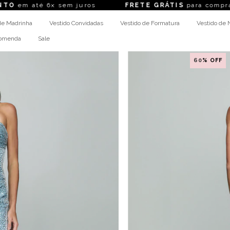
é 6x sem juros
FRETE GRÁTIS
para compras acima
de Madrinha
Vestido Convidadas
Vestido de Formatura
Vestido de 
comenda
Sale
60
% OFF