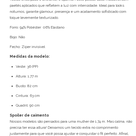
paetês aplicados que refletem a luz com intensidade. Ideal para looks
noturnos, garante glamour, presença e um acabamento sofisticado com
toque levemente texturizado.
Forro: 94% Poliéster 06% Elastano
Bojo: Não
Fecho: Zíper invisível
Medidas da modelo:
Veste: 36 (PP)
Altura: 1,77 m
Busto: 82 cm
Cintura: 63 cm
Quadril: 90 cm
Spoiler de caimento
Nossos modelos são pensados para uma mulher de 1,74 m. Mas calma, não
precisa ter essa altura! Deixamos um tecido extra no comprimento
justamente para que você possa ajustar e conquistar o fit perfeito. Afinal,