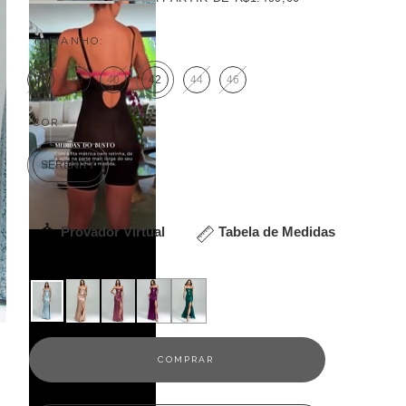
TAMANHO:
36
38
40
42
44
46
COR:
SERENITY
Provador Virtual
Tabela de Medidas
Veja outras opções