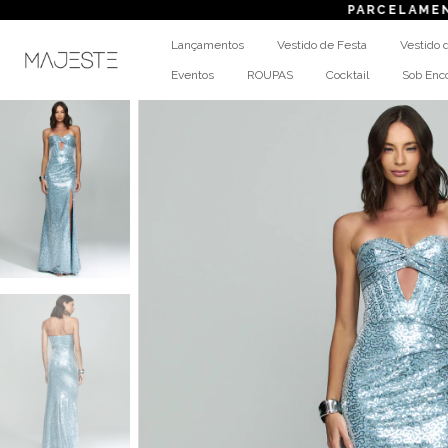
PARCELAMENTO
em at
Lançamentos
Vestido de Festa
Vestido 
Eventos
ROUPAS
Cocktail
Sob En