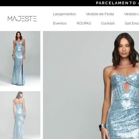
PARCELAMENTO
em até 6x se
Lançamentos
Vestido de Festa
Vestido 
Eventos
ROUPAS
Cocktail
Sob En