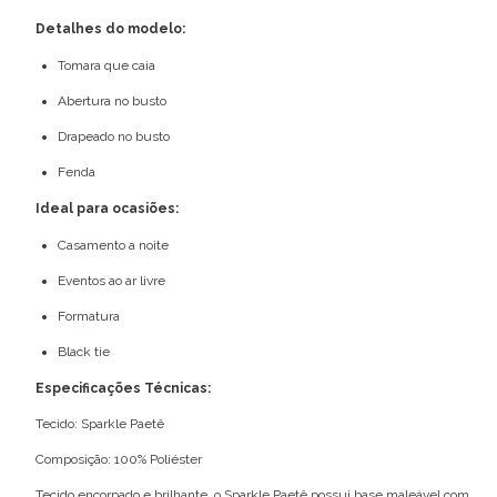
Detalhes do modelo:
Tomara que caia
Abertura no busto
Drapeado no busto
Fenda
Ideal para ocasiões:
Casamento a noite
Eventos ao ar livre
Formatura
Black tie
Especificações Técnicas:
Tecido: Sparkle Paetê
Composição: 100% Poliéster
Tecido encorpado e brilhante, o Sparkle Paetê possui base maleável com