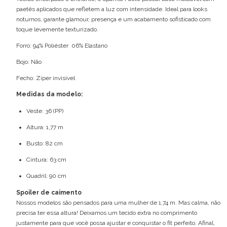
paetês aplicados que refletem a luz com intensidade. Ideal para looks
noturnos, garante glamour, presença e um acabamento sofisticado com
toque levemente texturizado.
Forro: 94% Poliéster 06% Elastano
Bojo: Não
Fecho: Zíper invisível
Medidas da modelo:
Veste: 36 (PP)
Altura: 1,77 m
Busto: 82 cm
Cintura: 63 cm
Quadril: 90 cm
Spoiler de caimento
Nossos modelos são pensados para uma mulher de 1,74 m. Mas calma, não
precisa ter essa altura! Deixamos um tecido extra no comprimento
justamente para que você possa ajustar e conquistar o fit perfeito. Afinal,