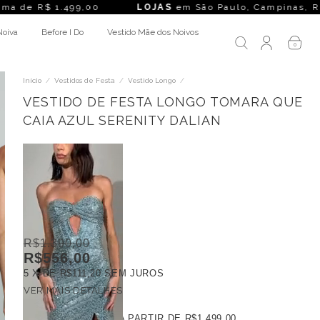
.499,00
LOJAS
em São Paulo, Campinas, Rio de Janeiro, Bel
Noiva
Before I Do
Vestido Mãe dos Noivos
0
Início
/
Vestidos de Festa
/
Vestido Longo
/
VESTIDO DE FESTA LONGO TOMARA QUE
CAIA AZUL SERENITY DALIAN
R$1.390,00
R$556,00
5
X DE
R$111,20
SEM JUROS
VER MAIS DETALHES
FRETE GRÁTIS
A PARTIR DE
R$1.499,00