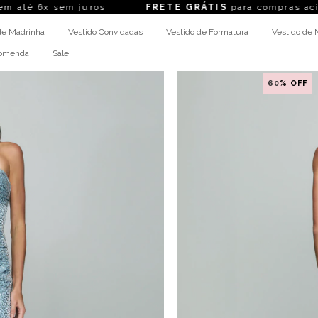
m juros
FRETE GRÁTIS
para compras acima de R$ 1
de Madrinha
Vestido Convidadas
Vestido de Formatura
Vestido de 
comenda
Sale
60
% OFF