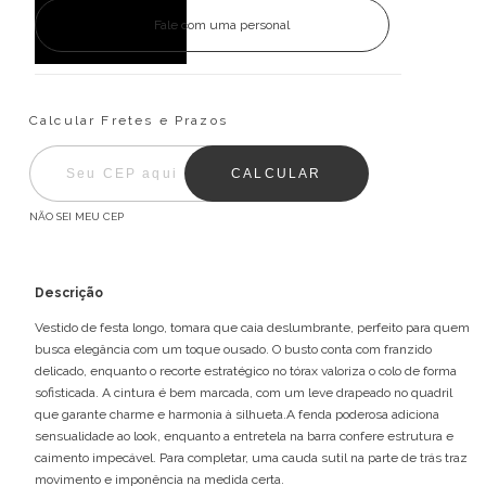
Fale com uma personal
Entregas para o CEP:
ALTERAR CEP
Calcular Fretes e Prazos
CALCULAR
NÃO SEI MEU CEP
Descrição
Vestido de festa longo, tomara que caia deslumbrante, perfeito para quem
busca elegância com um toque ousado. O busto conta com franzido
delicado, enquanto o recorte estratégico no tórax valoriza o colo de forma
sofisticada. A cintura é bem marcada, com um leve drapeado no quadril
que garante charme e harmonia à silhueta.A fenda poderosa adiciona
sensualidade ao look, enquanto a entretela na barra confere estrutura e
caimento impecável. Para completar, uma cauda sutil na parte de trás traz
movimento e imponência na medida certa.