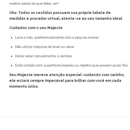
melhor sobrar do que faltar, né?
Obs: Todos os vestidos possuem sua própria tabela de
medidas e provador virtual, atente-se ao seu tamanho ideal
Cuidados com o seu Majeste
Lave à mão, preferencialmente com a peça do avesso
Não utilize máquina de lavar ou secar
Deixe secar naturalmente, à sombra
Evite contato com superfícies ásperas ou objetos que possam puxar fios
Seu Majeste merece atenção especial: cuidando com carinho,
ele estará sempre impecável para brilhar com você em cada
momento único.