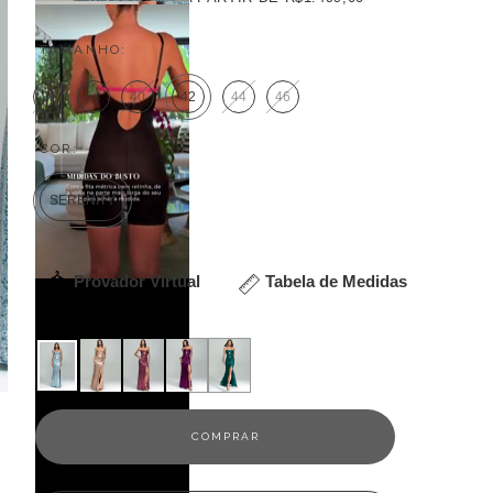
TAMANHO:
36
38
40
42
44
46
COR:
SERENITY
Provador Virtual
Tabela de Medidas
Veja outras opções