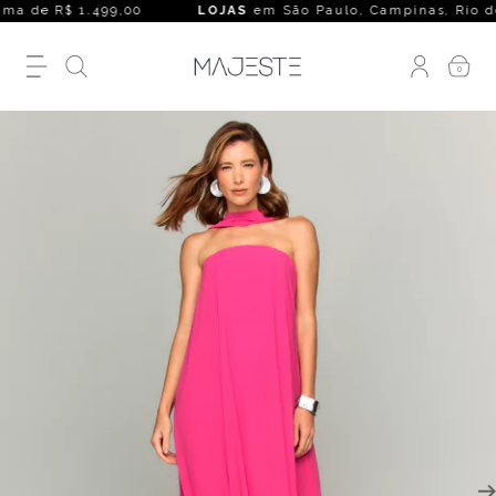
a de R$ 1.499,00
LOJAS
em São Paulo, Campinas, Rio de Jane
0