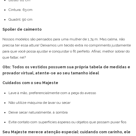
Busto: 82 cm
Cintura: 63 cm
Quadril: 90 cm
Spoiler de caimento
Nossos modelos são pensados para uma mulher de 1,74 m. Mas calma, não
precisa ter essa altura! Deixamos um tecido extra no comprimento justamente
para que você possa ajustar e conquistar o fit perfeito. Afinal, melhor sobrar do
que faltar, né?
Obs: Todos os vestidos possuem sua própria tabela de medidas e
provador virtual, atente-se ao seu tamanho ideal
Cuidados com o seu Majeste
Lave à mão, preferencialmente com a peça do avesso
Não utilize máquina de lavar ou secar
Deixe secar naturalmente, à sombra
Evite contato com superfícies ásperas ou objetos que possam puxar fios
Seu Majeste merece atenção especial: cuidando com carinho, ele