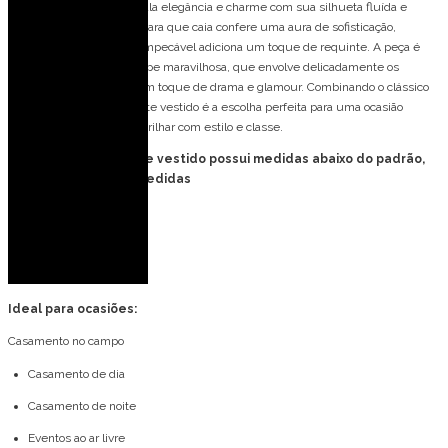
Vestido de festa longo exala elegância e charme com sua silhueta fluída e
imponente. O modelo tomara que caia confere uma aura de sofisticação,
enquanto seu caimento impecável adiciona um toque de requinte. A peça é
acentuada por uma echarpe maravilhosa, que envolve delicadamente os
ombros, acrescentando um toque de drama e glamour. Combinando o clássico
com o contemporâneo, este vestido é a escolha perfeita para uma ocasião
especial onde se deseja brilhar com estilo e classe.
FORMA PEQUENA: esse vestido possui medidas abaixo do padrão,
consulte tabela de medidas
Detalhes do modelo:
Echarpe
Decote reto
Ideal para ocasiões:
Casamento no campo
Casamento de dia
Casamento de noite
Eventos ao ar livre