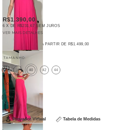
R$1.390,00
6
X DE
R$231,67
SEM JUROS
VER MAIS DETALHES
FRETE GRÁTIS
A PARTIR DE
R$1.499,00
TAMANHO:
36
38
40
42
44
COR:
PINK
Provador Virtual
Tabela de Medidas
Veja outras opções