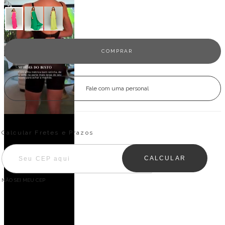
Fale com uma personal
Entregas para o CEP:
ALTERAR CEP
Calcular Fretes e Prazos
CALCULAR
NÃO SEI MEU CEP
Descrição