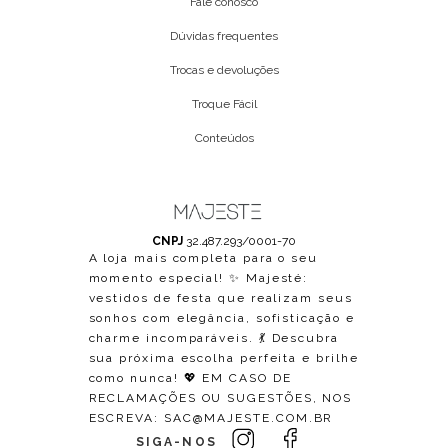
Fale conosco
Dúvidas frequentes
Trocas e devoluções
Troque Fácil
Conteúdos
CNPJ
32.487.293/0001-70
A loja mais completa para o seu
momento especial! ✨ Majesté:
vestidos de festa que realizam seus
sonhos com elegância, sofisticação e
charme incomparáveis. 💃 Descubra
sua próxima escolha perfeita e brilhe
como nunca! 💖 EM CASO DE
RECLAMAÇÕES OU SUGESTÕES, NOS
ESCREVA:
SAC@MAJESTE.COM.BR
SIGA-NOS