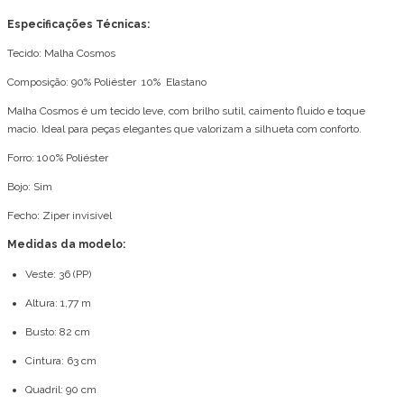
Especificações Técnicas:
Tecido: Malha Cosmos
Composição: 90% Poliéster 10% Elastano
Malha Cosmos é um tecido leve, com brilho sutil, caimento fluido e toque
macio. Ideal para peças elegantes que valorizam a silhueta com conforto.
Forro: 100% Poliéster
Bojo: Sim
Fecho: Ziper invisivel
Medidas da modelo:
Veste: 36 (PP)
Altura: 1,77 m
Busto: 82 cm
Cintura: 63 cm
Quadril: 90 cm