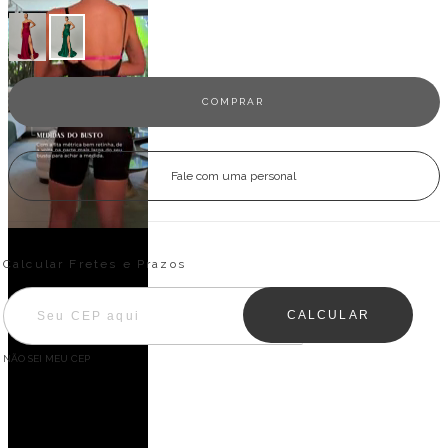
Fale com uma personal
Entregas para o CEP:
ALTERAR CEP
Calcular Fretes e Prazos
CALCULAR
NÃO SEI MEU CEP
Descrição