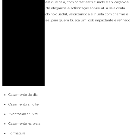
Vestido de festa longo tomara que caia, com corset estruturado e aplicação de
brilho, trazendo um toque de elegância e sofisticação ao visual. A saia conta
com fenda frontal e drapeado no quadril, valorizando a silhueta com charme e
movimento. Um modelo ideal para quem busca um look impactante e refinado
para eventos especiais.
Detalhes do modelo:
Tomara que caia
Fenda na perna
Drapeado no quadril
Ideal para ocasiões:
Casamento no campo
Casamento de dia
Casamento a noite
Eventos ao ar livre
Casamento na praia
Formatura