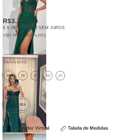
R$3.290,00
6
X DE
R$548,33
SEM JUROS
VER MAIS DETALHES
FRETE GRÁTIS
TAMANHO:
36
38
40
42
44
COR:
BANDEIRA
Provador Virtual
Tabela de Medidas
Veja outras opções