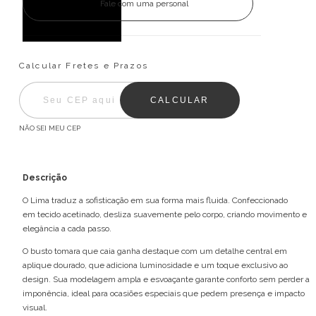
Fale com uma personal
Entregas para o CEP:
ALTERAR CEP
Calcular Fretes e Prazos
CALCULAR
NÃO SEI MEU CEP
Descrição
O Lima traduz a sofisticação em sua forma mais fluida. Confeccionado
em tecido acetinado, desliza suavemente pelo corpo, criando movimento e
elegância a cada passo.
O busto tomara que caia ganha destaque com um detalhe central em
aplique dourado, que adiciona luminosidade e um toque exclusivo ao
design. Sua modelagem ampla e esvoaçante garante conforto sem perder a
imponência, ideal para ocasiões especiais que pedem presença e impacto
visual.