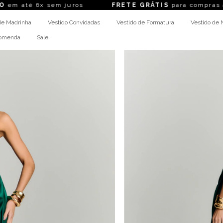
6x sem juros
FRETE GRÁTIS
para compras acima d
de Madrinha
Vestido Convidadas
Vestido de Formatura
Vestido de 
comenda
Sale