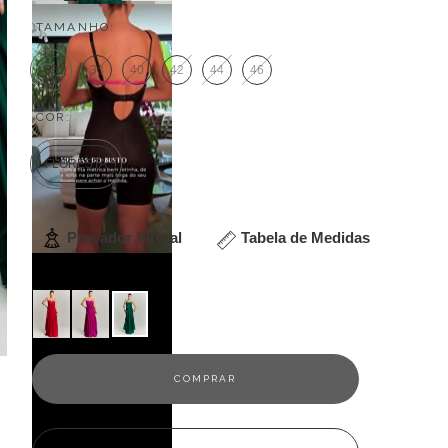
TAMANHO:
36
38
40
42
44
46
COR:
FLORESTA
Provador Virtual
Tabela de Medidas
Veja outras opções