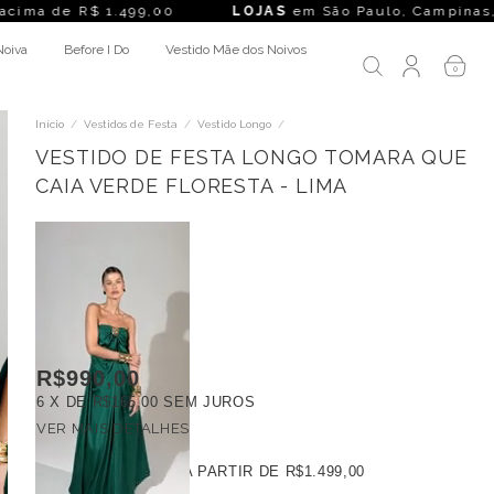
e R$ 1.499,00
LOJAS
em São Paulo, Campinas, Rio de Janei
Noiva
Before I Do
Vestido Mãe dos Noivos
0
Início
/
Vestidos de Festa
/
Vestido Longo
/
VESTIDO DE FESTA LONGO TOMARA QUE
CAIA VERDE FLORESTA - LIMA
R$990,00
6
X DE
R$165,00
SEM JUROS
VER MAIS DETALHES
FRETE GRÁTIS
A PARTIR DE
R$1.499,00