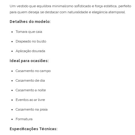
Um vestido que equilibra minimalismo sofisticado e força estética, perfeito
para quem deseja se destacar com naturalidade e elegância atemporal.
Detalhes do modelo:
Tomara que caia
Drapeado no busto
Aplicação dourada
Ideal para ocasiões:
Casamento no campo
Casamento de dia
Casamento a noite
Eventos ao ar livre
Casamento na praia
Formatura
Especificações Técnicas: