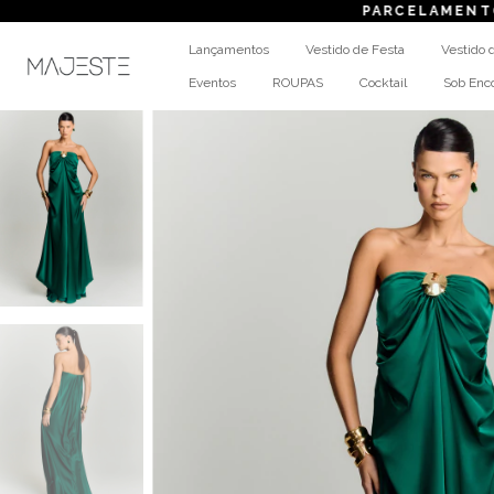
PARCELAMENTO
em até 
Lançamentos
Vestido de Festa
Vestido 
Eventos
ROUPAS
Cocktail
Sob En