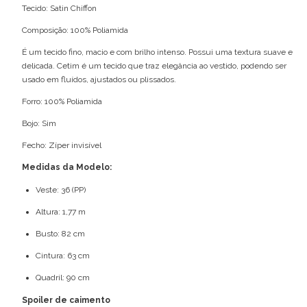
Tecido: Satin Chiffon
Composição: 100% Poliamida
É um tecido fino, macio e com brilho intenso. Possui uma textura suave e
delicada. Cetim é um tecido que traz elegância ao vestido, podendo ser
usado em fluídos, ajustados ou plissados.
Forro: 100% Poliamida
Bojo: Sim
Fecho: Zíper invisível
Medidas da Modelo:
Veste: 36 (PP)
Altura: 1,77 m
Busto: 82 cm
Cintura: 63 cm
Quadril: 90 cm
Spoiler de caimento