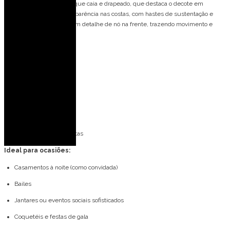
Vestido midi com tomara que caia e drapeado, que destaca o decote em
coração. Possui leve transparência nas costas, com hastes de sustentação e
uma saia transpassada com detalhe de nó na frente, trazendo movimento e
elegância.
Detalhes do modelo:
Decote de coração
Drapeado
Saia com fenda
Detalhe de nó
Transparência nas costas
Ideal para ocasiões:
Casamentos à noite (como convidada)
Bailes
Jantares ou eventos sociais sofisticados
Coquetéis e festas de gala