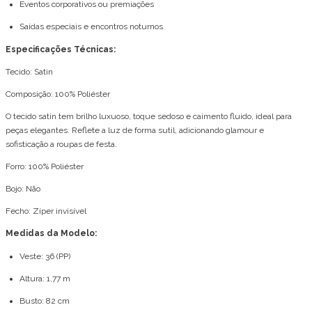
Eventos corporativos ou premiações
Saídas especiais e encontros noturnos
Especificações Técnicas:
Tecido: Satin
Composição: 100% Poliéster
O tecido satin tem brilho luxuoso, toque sedoso e caimento fluido, ideal para
peças elegantes. Reflete a luz de forma sutil, adicionando glamour e
sofisticação a roupas de festa.
Forro: 100% Poliéster
Bojo: Não
Fecho: Zíper invisível
Medidas da Modelo:
Veste: 36 (PP)
Altura: 1,77 m
Busto: 82 cm