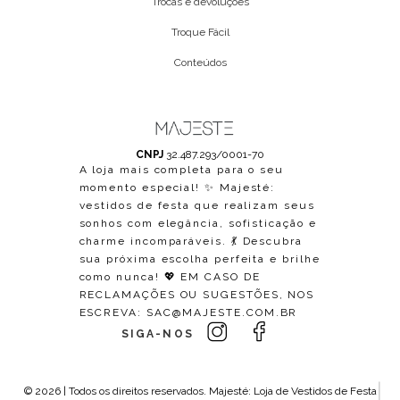
Trocas e devoluções
Troque Fácil
Conteúdos
CNPJ
32.487.293/0001-70
A loja mais completa para o seu
momento especial! ✨ Majesté:
vestidos de festa que realizam seus
sonhos com elegância, sofisticação e
charme incomparáveis. 💃 Descubra
sua próxima escolha perfeita e brilhe
como nunca! 💖 EM CASO DE
RECLAMAÇÕES OU SUGESTÕES, NOS
ESCREVA:
SAC@MAJESTE.COM.BR
SIGA-NOS
© 2026 | Todos os direitos reservados.
Majesté: Loja de Vestidos de Festa