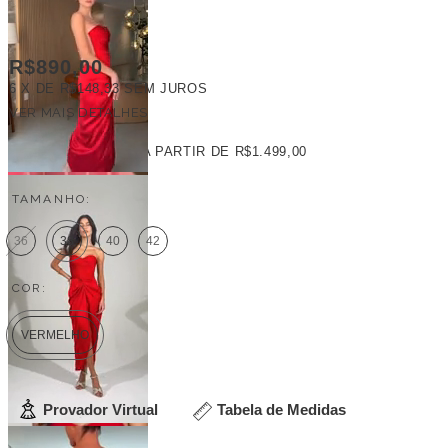
R$890,00
6
X DE
R$148,33
SEM JUROS
VER MAIS DETALHES
FRETE GRÁTIS
A PARTIR DE
R$1.499,00
TAMANHO:
36
38
40
42
COR:
VERMELHO
Provador Virtual
Tabela de Medidas
Veja outras opções