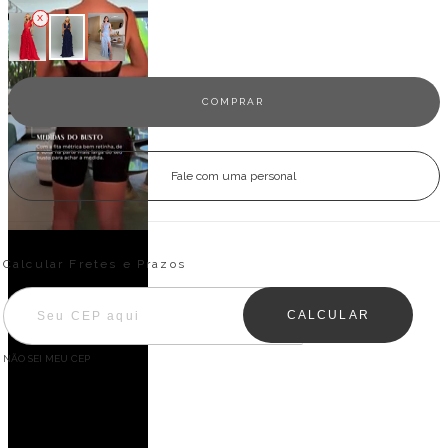
Fale com uma personal
Entregas para o CEP:
ALTERAR CEP
Calcular Fretes e Prazos
CALCULAR
NÃO SEI MEU CEP
Descrição