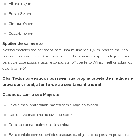
Altura: 1,77 m
Busto: 82 cm
Cintura: 63 cm
Quadril: 90 cm
Spoiler de caimento
Nossos modelos são pensados para uma mulher de 1,74 m. Mas calma, não
precisa ter essa altura! Deixamos um tecido extra no comprimento justamente
para que você possa ajustar e conquistar o fit perfeito. Afinal, melhor sobrar do
que faltar, né?
Obs: Todos os vestidos possuem sua própria tabela de medidas e
provador virtual, atente-se ao seu tamanho ideal
Cuidados com o seu Majeste
Lave à mão, preferencialmente com a peça do avesso
Não utilize máquina de lavar ou secar
Deixe secar naturalmente, à sombra
Evite contato com superfícies ásperas ou objetos que possam puxar fios