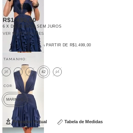
R$1.490,00
6
X DE
R$248,33
SEM JUROS
VER MAIS DETALHES
FRETE GRÁTIS
A PARTIR DE
R$1.499,00
TAMANHO:
36
38
40
42
44
COR:
MARINHO
Provador Virtual
Tabela de Medidas
Veja outras opções