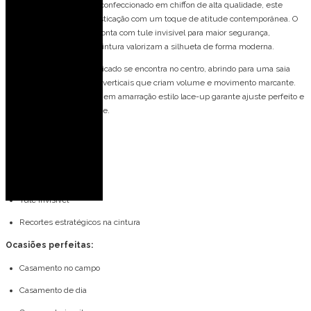
O Vestido de festa longo, confeccionado em chiffon de alta qualidade, este
modelo une leveza e sofisticação com um toque de atitude contemporânea. O
decote em “V” profundo conta com tule invisível para maior segurança,
enquanto os recortes na cintura valorizam a silhueta de forma moderna.
O corpo com drapeado delicado se encontra no centro, abrindo para uma saia
com cascatas de babados verticais que criam volume e movimento marcante.
Nas costas, o fechamento em amarração estilo lace-up garante ajuste perfeito e
um toque de sensualidade.
Detalhes do modelo:
Decote V
Saia com babado
Tule invisivel
Recortes estratégicos na cintura
Ocasiões perfeitas:
Casamento no campo
Casamento de dia