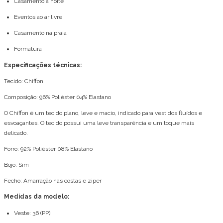
Casamento à noite
Eventos ao ar livre
Casamento na praia
Formatura
Especificações técnicas:
Tecido: Chiffon
Composição: 96% Poliéster 04% Elastano
O Chiffon é um tecido plano, leve e macio, indicado para vestidos fluídos e
esvoaçantes. O tecido possui uma leve transparência e um toque mais
delicado.
Forro: 92% Poliéster 08% Elastano
Bojo: Sim
Fecho: Amarração nas costas e ziper
Medidas da modelo:
Veste: 36 (PP)