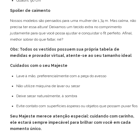
Quadril: 90 cm
Spoiler de caimento
Nossos modelos são pensados para uma mulher de 1,74 m. Mas calma, não
precisa ter essa altura! Deixamos um tecido extra no comprimento
justamente para que você possa ajustar e conquistar o fit perfeito. Afinal,
melhor sobrar do que faltar, né?
Obs: Todos os vestidos possuem sua própria tabela de
medidas e provador virtual, atente-se ao seu tamanho ideal
Cuidados com o seu Majeste
Lave à mão, preferencialmente com a peça do avesso
Não utilize máquina de lavar ou secar
Deixe secar naturalmente, à sombra
Evite contato com superfícies ásperas ou objetos que possam puxar fios
Seu Majeste merece atenção especial: cuidando com carinho,
ele estará sempre impecável para brilhar com você em cada
momento único.