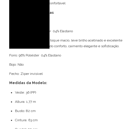
Caimento elegante e confortável
Especificações Técnicas
Tecido: Malha Trilobal
Composição: 96% Poliéster 04% Elastano
Malha Trilobal: tecido com toque macio, leve brilho acetinado e excelente
elasticidade, proporcionando conforto, caimento elegante e sofisticação.
Forro: 96% Poliéster 04% Elastano
Bojo: Não
Fecho: Zíper invisível
Medidas da Modelo:
Veste: 36 (PP)
Altura: 1,77 m
Busto: 82 cm
Cintura: 63 cm