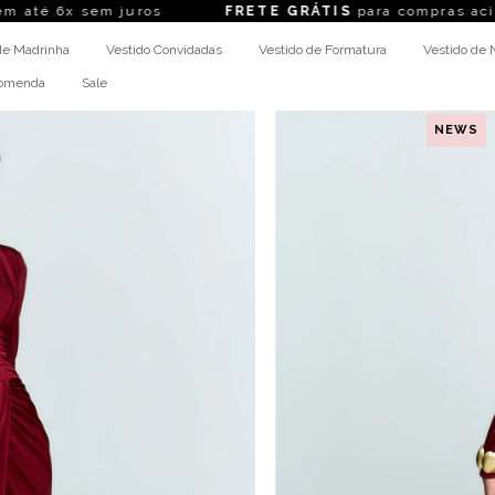
juros
FRETE GRÁTIS
para compras acima de R$ 1.4
de Madrinha
Vestido Convidadas
Vestido de Formatura
Vestido de 
comenda
Sale
NEWS