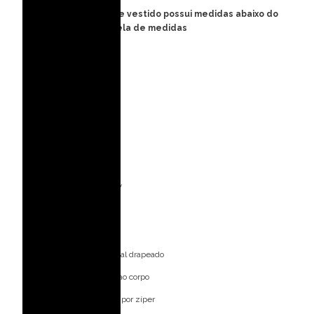
FORMA PEQUENA: esse vestido possui medidas abaixo do
padrão, consulte tabela de medidas
Detalhes do modelo:
Tomara que caia
Saia com volume
Acinturado
Fita crinol na barra
Ideal para ocasiões:
Decote profundo em V
Mangas longas
Cintura drapeada
Saia com detalhe frontal drapeado
Modelagem ajustada ao corpo
Fechamento posterior por zíper