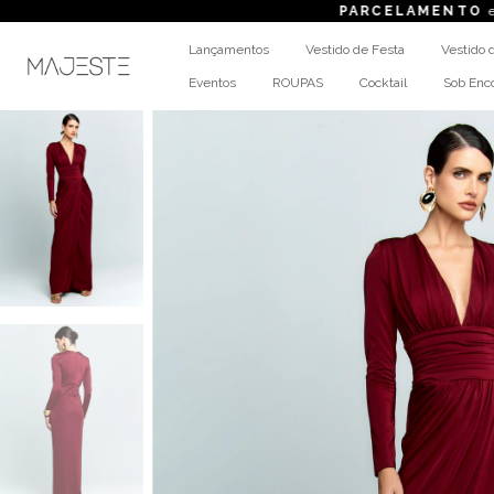
PARCELAMENTO
em até 6x sem 
Lançamentos
Vestido de Festa
Vestido 
Eventos
ROUPAS
Cocktail
Sob En