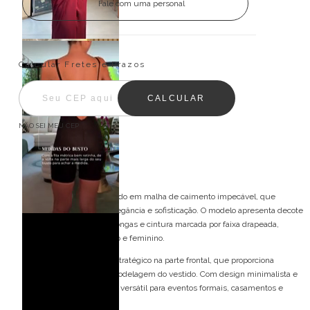
Fale com uma personal
Entregas para o CEP:
ALTERAR CEP
Calcular Fretes e Prazos
CALCULAR
NÃO SEI MEU CEP
Descrição
Vestido longo confeccionado em malha de caimento impecável, que
valoriza a silhueta com elegância e sofisticação. O modelo apresenta decote
profundo em V, mangas longas e cintura marcada por faixa drapeada,
criando um visual refinado e feminino.
A saia possui drapeado estratégico na parte frontal, que proporciona
movimento e destaca a modelagem do vestido. Com design minimalista e
atemporal, é uma escolha versátil para eventos formais, casamentos e
ocasiões especiais.