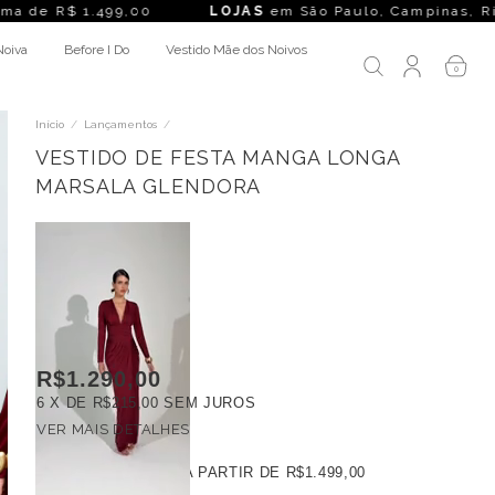
99,00
LOJAS
em São Paulo, Campinas, Rio de Janeiro, Belo H
Noiva
Before I Do
Vestido Mãe dos Noivos
0
Início
/
Lançamentos
/
VESTIDO DE FESTA MANGA LONGA
MARSALA GLENDORA
R$1.290,00
6
X DE
R$215,00
SEM JUROS
VER MAIS DETALHES
FRETE GRÁTIS
A PARTIR DE
R$1.499,00