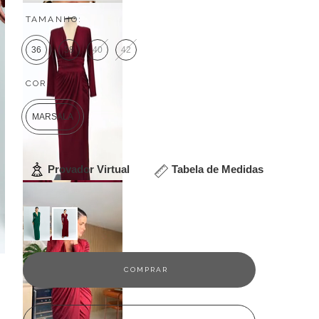
TAMANHO:
36
38
40
42
COR:
MARSALA
Provador Virtual
Tabela de Medidas
Veja outras opções