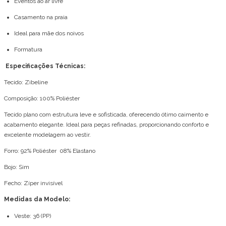
Eventos ao ar livre
Casamento na praia
Ideal para mãe dos noivos
Formatura
Especificações Técnicas:
Tecido: Zibeline
Composição: 100% Poliéster
Tecido plano com estrutura leve e sofisticada, oferecendo ótimo caimento e
acabamento elegante. Ideal para peças refinadas, proporcionando conforto e
excelente modelagem ao vestir.
Forro: 92% Poliéster 08% Elastano
Bojo: Sim
Fecho: Zíper invisível
Medidas da Modelo:
Veste: 36 (PP)