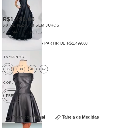
R$1.490,00
6
X DE
R$248,33
SEM JUROS
VER MAIS DETALHES
FRETE GRÁTIS
A PARTIR DE
R$1.499,00
TAMANHO:
36
38
40
42
COR:
PRETO
Provador Virtual
Tabela de Medidas
Veja outras opções