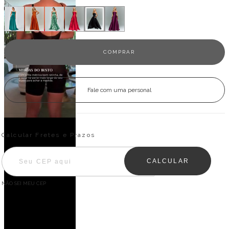
Fale com uma personal
Entregas para o CEP:
ALTERAR CEP
Calcular Fretes e Prazos
CALCULAR
NÃO SEI MEU CEP
Descrição