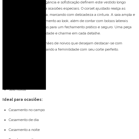
Vestido longo de festa elegância e sofisticação definem este vestido longo
tomara que caia, ideal para ocasiões especiais. O corset ajustado realça as
curvas e valoriza a silhueta, marcando com delicadeza a cintura. A saia ampla e
rodada traz leveza e movimento ao look, além de contar com bolsos laterais
discretos e zíper nas costas para um fechamento prático e seguro. Uma peça
que une conforto, feminilidade e charme em cada detalhe.
Este vestido é ideal para mães de noivos que desejam destacar-se com
elegância e glamour, realçando a feminilidade com seu corte perfeito.
Detalhes do modelo:
Tomara que caia
Acentrado
Saia fluida
Ideal para ocasiões:
Casamento no campo
Casamento de dia
Casamento a noite