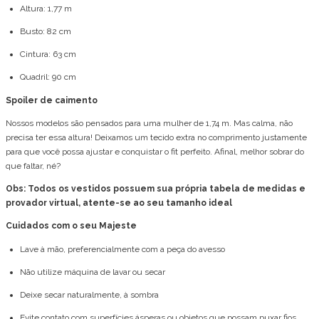
Altura: 1,77 m
Busto: 82 cm
Cintura: 63 cm
Quadril: 90 cm
Spoiler de caimento
Nossos modelos são pensados para uma mulher de 1,74 m. Mas calma, não
precisa ter essa altura! Deixamos um tecido extra no comprimento justamente
para que você possa ajustar e conquistar o fit perfeito. Afinal, melhor sobrar do
que faltar, né?
Obs: Todos os vestidos possuem sua própria tabela de medidas e
provador virtual, atente-se ao seu tamanho ideal
Cuidados com o seu Majeste
Lave à mão, preferencialmente com a peça do avesso
Não utilize máquina de lavar ou secar
Deixe secar naturalmente, à sombra
Evite contato com superfícies ásperas ou objetos que possam puxar fios