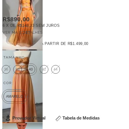
R$890,00
6
X DE
R$148,33
SEM JUROS
VER MAIS DETALHES
FRETE GRÁTIS
A PARTIR DE
R$1.499,00
TAMANHO:
36
38
40
42
44
COR:
AMARELO
Provador Virtual
Tabela de Medidas
Veja outras opções