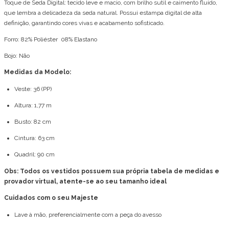
Toque de Seda Digital: tecido leve e macio, com brilho sutil e caimento fluido,
que lembra a delicadeza da seda natural. Possui estampa digital de alta
definição, garantindo cores vivas e acabamento sofisticado.
Forro: 82% Poliéster 08% Elastano
Bojo: Não
Medidas da Modelo:
Veste: 36 (PP)
Altura: 1,77 m
Busto: 82 cm
Cintura: 63 cm
Quadril: 90 cm
Obs: Todos os vestidos possuem sua própria tabela de medidas e
provador virtual, atente-se ao seu tamanho ideal
Cuidados com o seu Majeste
Lave à mão, preferencialmente com a peça do avesso