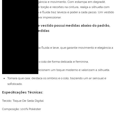
O Desert Wind é pura elegância e movimento. Com estampa em degradê,
busto tomara que caia com torção e recortes na cintura, realça a silhueta com
modernidade. A saia longa e fluida traz leveza e poder a cada passo. Um vestido
artístico e sensual, feito para impressionar.
FORMA PEQUENA: esse vestido possui medidas abaixo do padrão,
consulte tabela de medidas
Detalhes do modelo:
Longo: modelo com saia fluida e leve, que garante movimento e elegância a
cada passo.
Decote coração: realça o colo de forma delicada e feminina.
Recortes na barriga: adicionam um toque moderno e valorizam a silhueta.
Tomara que caia: destaca os ombros e o colo, trazendo um ar sensual e
sofisticado.
Especificações Técnicas:
Tecido: Toque De Seda Digital
Composição: 100% Poliéster