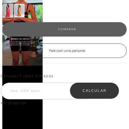
Fale com uma personal
Entregas para o CEP:
ALTERAR CEP
Calcular Fretes e Prazos
CALCULAR
NÃO SEI MEU CEP
Descrição