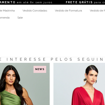
NTO
em até 6x sem juros
FRETE GRÁTIS
para compr
de Madrinha
Vestido Convidadas
Vestido de Formatura
Vestido de 
comenda
Sale
E INTERESSE PELOS SEGUI
NEWS