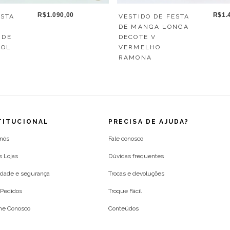
R$1.
R$1.090,00
VESTIDO DE FESTA
ESTA
DE MANGA LONGA
DECOTE V
RDE
VERMELHO
OOL
RAMONA
TITUCIONAL
PRECISA DE AJUDA?
 nós
Fale conosco
s Lojas
Dúvidas frequentes
idade e segurança
Trocas e devoluções
Pedidos
Troque Fácil
lhe Conosco
Conteúdos