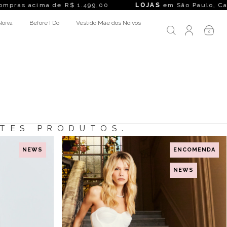
as acima de R$ 1.499,00
LOJAS
em São Paulo, Campinas,
Noiva
Before I Do
Vestido Mãe dos Noivos
0
NTES PRODUTOS.
NEWS
ENCOMENDA
NEWS