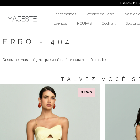
PARCELAME
Lançamentos
Vestido de Festa
Vestido 
Eventos
ROUPAS
Cocktail
Sob En
ERRO - 404
Desculpe, mas a página que você está procurando não existe.
TALVEZ VOCÊ S
NEWS