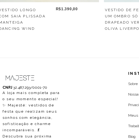
R$1.390,00
VESTIDO LONGO
VESTIDO DE F
COM SAIA PLISSADA
UM OMBRO SÓ
MANTEIGA
DRAPEADO VE
DANCING WIND
OLIVA LIVERP
INS
Sobre
CNPJ
32.487.293/0001-70
A loja mais completa para
Nossa
o seu momento especial!
Privac
✨ Majesté: vestidos de
festa que realizam seus
Meus 
sonhos com elegância,
sofisticação e charme
Traba
incomparáveis. 💃
Descubra sua próxima
Blog