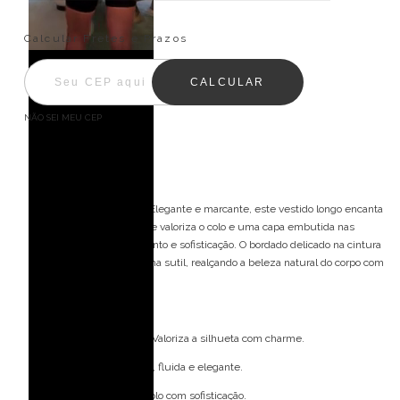
Fale com uma personal
Entregas para o CEP:
ALTERAR CEP
Calcular Fretes e Prazos
CALCULAR
NÃO SEI MEU CEP
Descrição
O vestido Radiant Grace. Elegante e marcante, este vestido longo encanta
com seu decote em V que valoriza o colo e uma capa embutida nas
mangas que traz movimento e sofisticação. O bordado delicado na cintura
destaca a silhueta de forma sutil, realçando a beleza natural do corpo com
charme e delicadeza.
Detalhes do modelo: