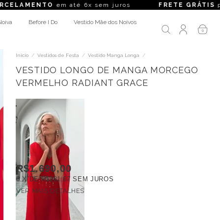
O
em até 6x sem juros
FRETE GRÁTIS
para compras
Noiva
Before I Do
Vestido Mãe dos Noivos
0
Início
/
Vestidos de Festa
/
Vestido Manga Longa
/
VESTIDO LONGO DE MANGA MORCEGO
VERMELHO RADIANT GRACE
R$1.690,00
6
X DE
R$281,67
SEM JUROS
VER MAIS DETALHES
FRETE GRÁTIS