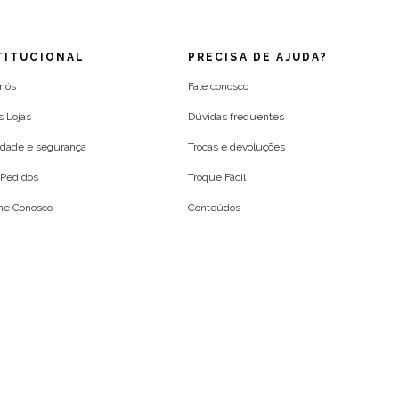
VERMELHO PARATY
TITUCIONAL
PRECISA DE AJUDA?
 nós
Fale conosco
s Lojas
Dúvidas frequentes
idade e segurança
Trocas e devoluções
Pedidos
Troque Fácil
lhe Conosco
Conteúdos