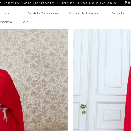
Horizonte, Curitiba, Brasília e Goiânia
PARCELAMENT
de Madrinha
Vestido Convidadas
Vestido de Formatura
Vestido de 
comenda
Sale