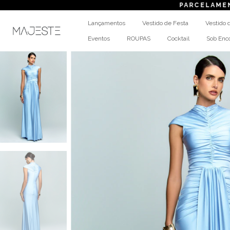
PARCELAMENTO
em até 6x
Lançamentos
Vestido de Festa
Vestido 
Eventos
ROUPAS
Cocktail
Sob En