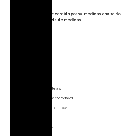
ocasiões especiais.
FORMA PEQUENA: esse vestido possui medidas abaixo do
padrão, consulte tabela de medidas
Detalhes do modelo:
Gola alta com franzido
Mangas japonesas
Busto drapeado
Cintura marcada
Faixa frontal aplicada
Saia com drapeados laterais
Modelagem elegante e confortável
Fechamento posterior por zíper
Ideal para ocasiões:
Decote profundo em V