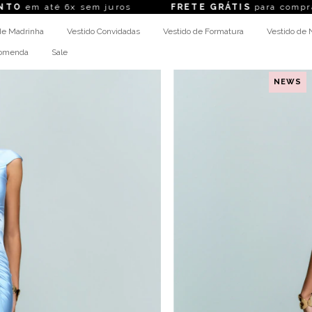
 sem juros
FRETE GRÁTIS
para compras acima de R
de Madrinha
Vestido Convidadas
Vestido de Formatura
Vestido de 
comenda
Sale
NEWS