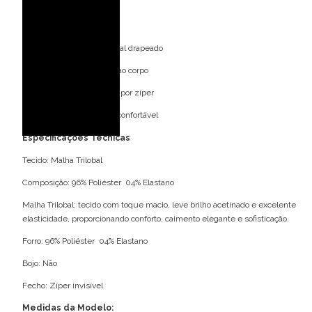
Mangas longas
Cintura drapeada
Saia com detalhe frontal drapeado
Modelagem ajustada ao corpo
Fechamento posterior por zíper
Caimento elegante e confortável
Especificações Técnicas
Tecido: Malha Trilobal
Composição: 96% Poliéster 04% Elastano
Malha Trilobal: tecido com toque macio, leve brilho acetinado e excelente
elasticidade, proporcionando conforto, caimento elegante e sofisticação.
Forro: 96% Poliéster 04% Elastano
Bojo: Não
Fecho: Zíper invisível
Medidas da Modelo: