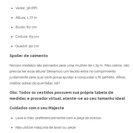
Veste: 36 (PP)
Altura: 1,77 m
Busto: 82 cm
Cintura: 63 cm
Quadril: 90 cm
Spoiler de caimento
Nossos modelos são pensados para uma mulher de 1,74 m. Mas calma, não
precisa ter essa altura! Deixamos um tecido extra no comprimento
justamente para que você possa ajustar e conquistar o fit perfeito. Afinal,
melhor sobrar do que faltar, né?
Obs: Todos os vestidos possuem sua própria tabela de
medidas e provador virtual, atente-se ao seu tamanho ideal
Cuidados com o seu Majeste
Lave à mão, preferencialmente com a peça do avesso
Não utilize máquina de lavar ou secar