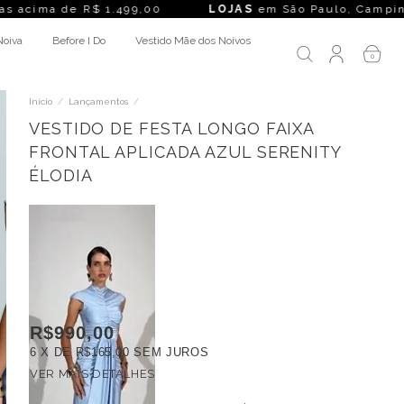
$ 1.499,00
LOJAS
em São Paulo, Campinas, Rio de Janeiro, 
Noiva
Before I Do
Vestido Mãe dos Noivos
0
Início
/
Lançamentos
/
VESTIDO DE FESTA LONGO FAIXA
FRONTAL APLICADA AZUL SERENITY
ÉLODIA
R$990,00
6
X DE
R$165,00
SEM JUROS
VER MAIS DETALHES