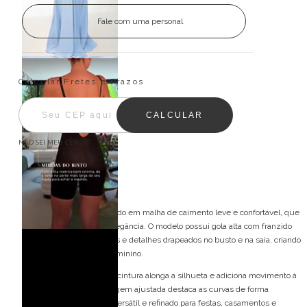
Fale com uma personal
Entregas para o CEP:
ALTERAR CEP
Calcular Fretes e Prazos
CALCULAR
NÃO SEI MEU CEP
Descrição
Vestido longo confeccionado em malha de caimento leve e confortável, que
valoriza a silhueta com elegância. O modelo possui gola alta com franzido
central, mangas japonesas e detalhes drapeados no busto e na saia, criando
um visual sofisticado e feminino.
A faixa frontal aplicada na cintura alonga a silhueta e adiciona movimento à
peça, enquanto a modelagem ajustada destaca as curvas de forma
harmoniosa. Um vestido versátil e refinado para festas, casamentos e