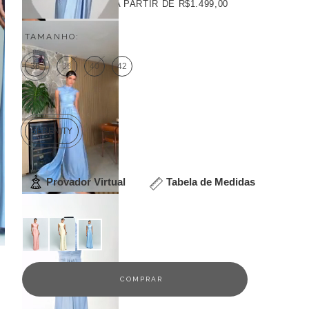
FRETE GRÁTIS
A PARTIR DE
R$1.499,00
TAMANHO:
36
38
40
42
COR:
SERENITY
Provador Virtual
Tabela de Medidas
Veja outras opções