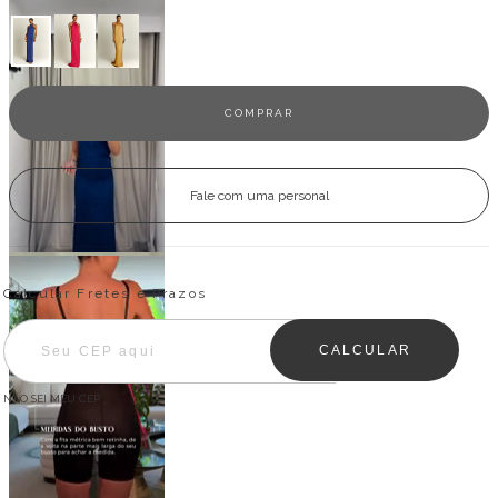
Fale com uma personal
Entregas para o CEP:
ALTERAR CEP
Calcular Fretes e Prazos
CALCULAR
NÃO SEI MEU CEP
Descrição