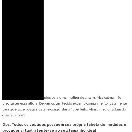
Forro: 100% Poliéster
Bojo: Não
Fecho: Zíper invisível
Medidas da modelo:
Veste: 36 (PP)
Altura: 1,77 m
Busto: 82 cm
Cintura: 63 cm
Quadril: 90 cm
Spoiler de caimento
Nossos modelos são pensados para uma mulher de 1,74 m. Mas calma, não
precisa ter essa altura! Deixamos um tecido extra no comprimento justamente
para que você possa ajustar e conquistar o fit perfeito. Afinal, melhor sobrar do
que faltar, né?
Obs: Todos os vestidos possuem sua própria tabela de medidas e
provador virtual, atente-se ao seu tamanho ideal