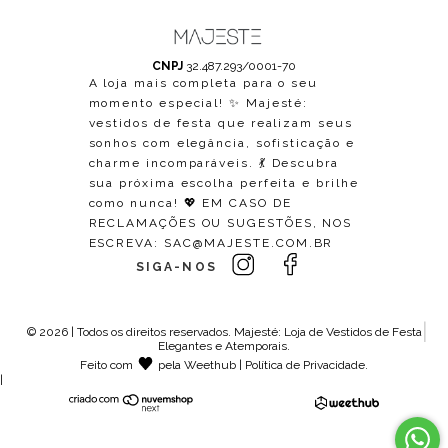
CNPJ
32.487.293/0001-70
A loja mais completa para o seu
momento especial! ✨ Majesté:
vestidos de festa que realizam seus
sonhos com elegância, sofisticação e
charme incomparáveis. 💃 Descubra
sua próxima escolha perfeita e brilhe
como nunca! 💖 EM CASO DE
RECLAMAÇÕES OU SUGESTÕES, NOS
ESCREVA:
SAC@MAJESTE.COM.BR
SIGA-NOS
© 2026 | Todos os direitos reservados.
Majesté: Loja de Vestidos de Festa
Elegantes e Atemporais
.
Feito com
pela
Weethub
|
Política de Privacidade
.
|