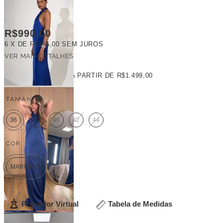
R$990,00
6
X DE
R$165,00
SEM JUROS
VER MAIS DETALHES
FRETE GRÁTIS
A PARTIR DE
R$1.499,00
TAMANHO:
36
38
40
42
44
COR:
MARINHO
Provador Virtual
Tabela de Medidas
Veja outras opções