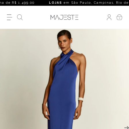
a de R$ 1.499,00
LOJAS
em São Paulo, Campinas, Rio de Janei
0