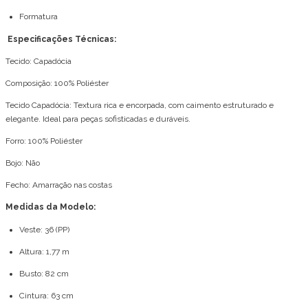
Formatura
Especificações Técnicas:
Tecido: Capadócia
Composição: 100% Poliéster
Tecido Capadócia: Textura rica e encorpada, com caimento estruturado e
elegante. Ideal para peças sofisticadas e duráveis.
Forro: 100% Poliéster
Bojo: Não
Fecho: Amarração nas costas
Medidas da Modelo:
Veste: 36 (PP)
Altura: 1,77 m
Busto: 82 cm
Cintura: 63 cm