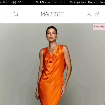
e R$ 1.499,00
LOJAS
em São Paulo, Campinas, Rio de Janeiro,
0
60
% OFF