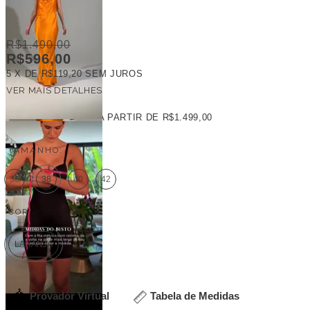
R$1.490,00
R$596,00
5
X DE
R$119,20
SEM JUROS
VER MAIS DETALHES
FRETE GRÁTIS
A PARTIR DE
R$1.499,00
TAMANHO:
36
38
40
42
COR:
LARANJA
Provador Virtual
Tabela de Medidas