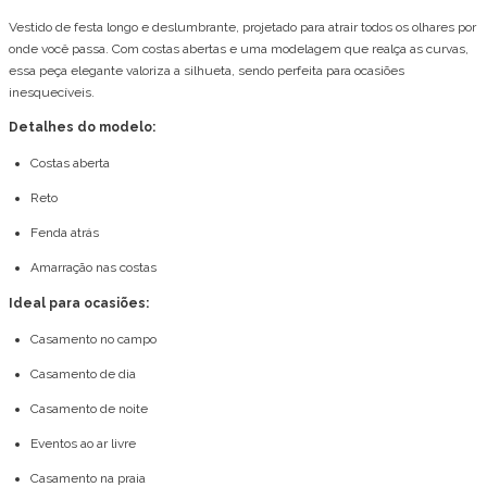
Vestido de festa longo e deslumbrante, projetado para atrair todos os olhares por
onde você passa. Com costas abertas e uma modelagem que realça as curvas,
essa peça elegante valoriza a silhueta, sendo perfeita para ocasiões
inesquecíveis.
Detalhes do modelo:
Costas aberta
Reto
Fenda atrás
Amarração nas costas
Ideal para ocasiões:
Casamento no campo
Casamento de dia
Casamento de noite
Eventos ao ar livre
Casamento na praia