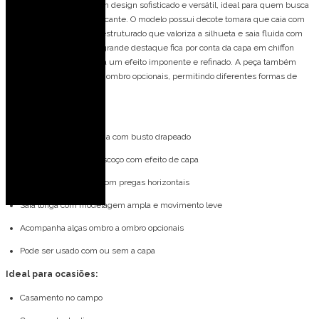
Vestido de festa longo com design sofisticado e versátil, ideal para quem busca
um visual elegante e marcante. O modelo possui decote tomara que caia com
busto drapeado, corpete estruturado que valoriza a silhueta e saia fluida com
excelente movimento. O grande destaque fica por conta da capa em chiffon
presa ao pescoço, que cria um efeito imponente e refinado. A peça também
acompanha alças ombro a ombro opcionais, permitindo diferentes formas de
uso.
Detalhes do modelo:
Decote tomara que caia com busto drapeado
Faixa removível no pescoço com efeito de capa
Corpete estruturado com pregas horizontais
Saia longa com modelagem ampla e movimento leve
Acompanha alças ombro a ombro opcionais
Pode ser usado com ou sem a capa
Ideal para ocasiões:
Casamento no campo