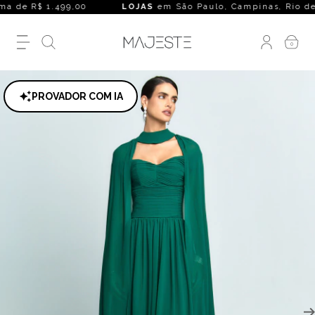
a de R$ 1.499,00
LOJAS
em São Paulo, Campinas, Rio de Janei
0
PROVADOR COM IA