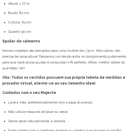
Altura: 1,77 m
Busto: 82 cm
Cintura: 63 cm
Quadril: 90 cm
Spoiler de caimento
Nossos modelos são pensados para uma mulher de 1,74 m. Mas calma, não
precisa ter essa altura! Deixamos um tecido extra no comprimento justamente
para que você possa ajustar e conquistar o fit perfeito. Afinal, melhor sobrar do
que faltar, né?
Obs: Todos os vestidos possuem sua própria tabela de medidas e
provador virtual, atente-se ao seu tamanho ideal
Cuidados com o seu Majeste
Lave à mão, preferencialmente com a peça do avesso
Não utilize máquina de lavar ou secar
Deixe secar naturalmente, à sombra
Evite contato com superfícies ásperas ou objetos que possam puxar fios