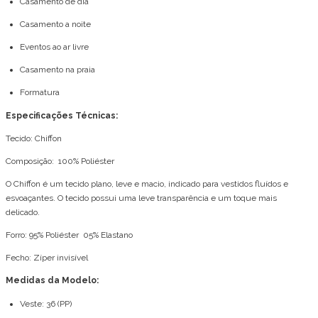
Casamento de dia
Casamento a noite
Eventos ao ar livre
Casamento na praia
Formatura
Especificações Técnicas:
Tecido: Chiffon
Composição: 100% Poliéster
O Chiffon é um tecido plano, leve e macio, indicado para vestidos fluídos e
esvoaçantes. O tecido possui uma leve transparência e um toque mais
delicado.
Forro: 95% Poliéster 05% Elastano
Fecho: Zíper invisível
Medidas da Modelo:
Veste: 36 (PP)