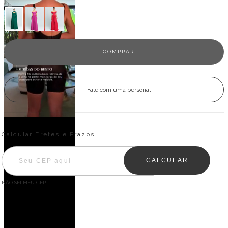
Fale com uma personal
Entregas para o CEP:
ALTERAR CEP
Calcular Fretes e Prazos
CALCULAR
NÃO SEI MEU CEP
Descrição