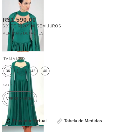
R$1.590,00
6
X DE
R$265,00
SEM JUROS
VER MAIS DETALHES
FRETE GRÁTIS
TAMANHO:
36
38
42
40
COR:
VERDE MUSGO
Provador Virtual
Tabela de Medidas
Veja outras opções