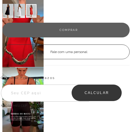
Fale com uma personal
Entregas para o CEP:
ALTERAR CEP
Calcular Fretes e Prazos
CALCULAR
NÃO SEI MEU CEP
Descrição