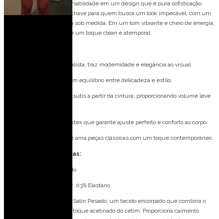
A elegância encontra a versatilidade em um design que é pura sofisticação.
O Vestido Zeph é a peça-chave para quem busca um look impecável, com um
caimento que parece feito sob medida. Em um tom vibrante e cheio de energia,
ele valoriza a silhueta com um toque clean e atemporal.
Detalhes do modelo:
Decote: Reto e minimalista, traz modernidade e elegância ao visual.
Alças: Finas, criando um equilíbrio entre delicadeza e estilo.
Saia: Midi com pregas sutis a partir da cintura, proporcionando volume leve
e movimento gracioso.
Costas: Detalhe em lastex que garante ajuste perfeito e conforto ao corpo.
Estilo: Ideal para quem ama peças clássicas com um toque contemporâneo.
Especificações Técnicas:
Tecido: Cotton Satin Pesado
Composição: 97% Poliéster 03% Elastano
Confeccionado em Cotton Satin Pesado, um tecido encorpado que combina o
conforto do algodão com o toque acetinado do cetim. Proporciona caimento