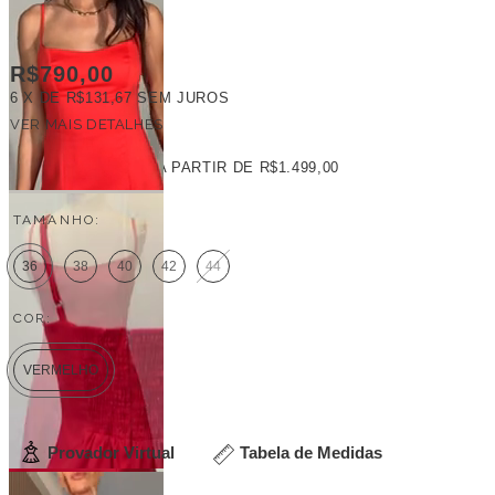
R$790,00
6
X DE
R$131,67
SEM JUROS
VER MAIS DETALHES
FRETE GRÁTIS
A PARTIR DE
R$1.499,00
TAMANHO:
36
38
40
42
44
COR:
VERMELHO
Provador Virtual
Tabela de Medidas
Veja outras opções