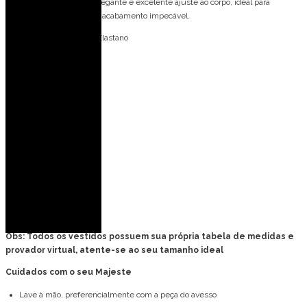
estruturado, leve brilho elegante e excelente ajuste ao corpo, ideal para
modelos sofisticados e de acabamento impecável.
Forro: 95% Poliéster 05% Elastano
Bojo: Não
Fecho: Zíper invisível
Medidas da modelo:
Veste: 36 (PP)
Altura: 1,77 m
Busto: 82 cm
Cintura: 63 cm
Quadril: 90 cm
Obs: Todos os vestidos possuem sua própria tabela de medidas e
provador virtual, atente-se ao seu tamanho ideal
Cuidados com o seu Majeste
Lave à mão, preferencialmente com a peça do avesso