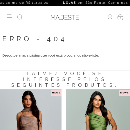
 acima de R$ 1.499,00
LOJAS
em São Paulo, Campinas, Rio d
0
ERRO - 404
Desculpe, mas a página que você está procurando não existe.
TALVEZ VOCÊ SE
INTERESSE PELOS
SEGUINTES PRODUTOS.
NEWS
NEWS