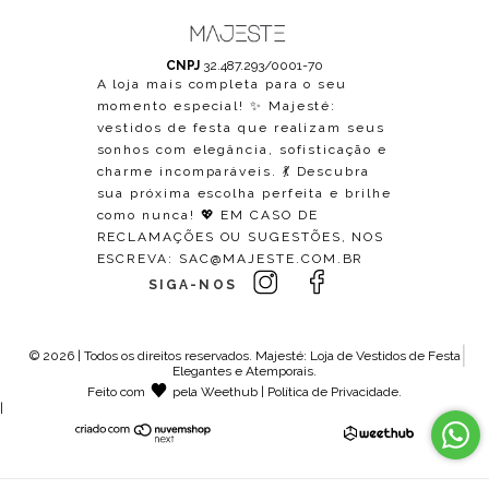
CNPJ
32.487.293/0001-70
A loja mais completa para o seu
momento especial! ✨ Majesté:
vestidos de festa que realizam seus
sonhos com elegância, sofisticação e
charme incomparáveis. 💃 Descubra
sua próxima escolha perfeita e brilhe
como nunca! 💖 EM CASO DE
RECLAMAÇÕES OU SUGESTÕES, NOS
ESCREVA:
SAC@MAJESTE.COM.BR
SIGA-NOS
© 2026 | Todos os direitos reservados.
Majesté: Loja de Vestidos de Festa
Elegantes e Atemporais
.
Feito com
pela
Weethub
|
Política de Privacidade
.
|