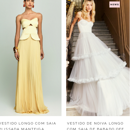
NEWS
VESTIDO LONGO COM SAIA
VESTIDO DE NOIVA LONGO
PLISSADA MANTEIGA
COM SAIA DE BABADO OFF