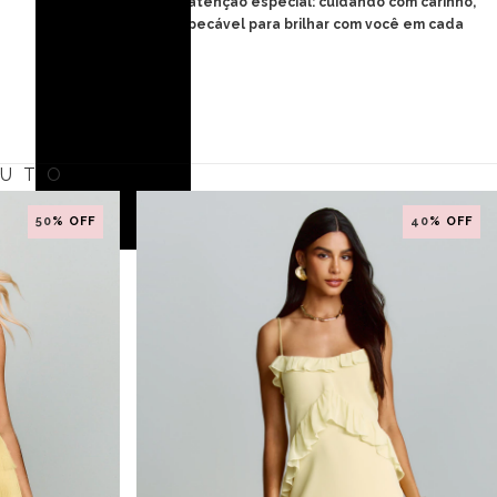
Seu Majeste merece atenção especial: cuidando com carinho,
ele estará sempre impecável para brilhar com você em cada
momento único.
DUTO
50
% OFF
40
% OFF