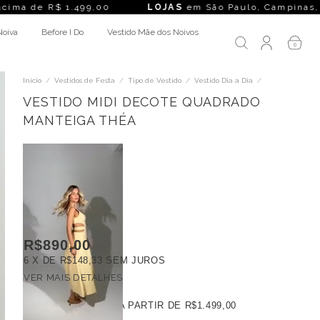
1.499,00
LOJAS
em São Paulo, Campinas, Rio de Janeiro, Be
Noiva
Before I Do
Vestido Mãe dos Noivos
0
Início
/
Vestidos de Festa
/
Tipo de Vestido
/
Vestido Dia a Dia
/
VESTIDO MIDI DECOTE QUADRADO
MANTEIGA THÉA
R$890,00
6
X DE
R$148,33
SEM JUROS
VER MAIS DETALHES
FRETE GRÁTIS
A PARTIR DE
R$1.499,00