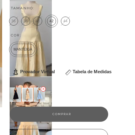
TAMANHO:
36
38
40
42
44
COR:
MANTEIGA
Provador Virtual
Tabela de Medidas
Veja outras opções