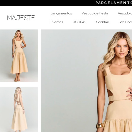
PARCELAMENTO
em até 6x s
Lançamentos
Vestido de Festa
Vestido 
Eventos
ROUPAS
Cocktail
Sob En