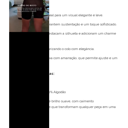
Detalhes do modelo:
Comprimento: midi, ideal para um visual elegante e leve.
Alças: grossas, que garantem sustentação e um toque sofisticado.
Recortes na cintura: destacam a silhueta e adicionam um charme
moderno.
Decote: quadrado, valorizando o colo com elegância.
Detalhe nas costas: faixa com amarração, que permite ajuste e um
acabamento delicado.
Especificações Técnicas:
Tecido: Linho Ramie
Composição: 70% Rami 30% Algodão
Tecido de textura natural e brilho suave, com caimento
sofisticado e maleabilidade que transformam qualquer peça em uma
verdadeira obra de arte.
Bojo: Não