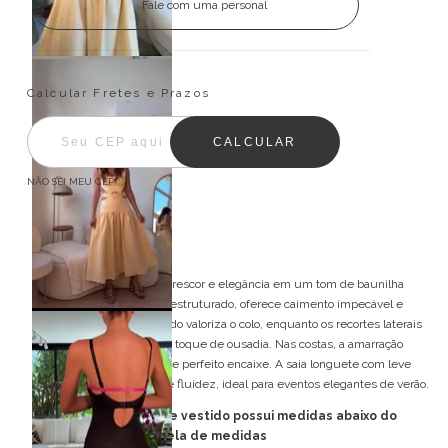
Fale com uma personal
Entregas para o CEP:
ALTERAR CEP
Calcular Fretes e Prazos
CALCULAR
NÃO SEI MEU CEP
Descrição
O Vestido Midi Théa une frescor e elegância em um tom de baunilha
delicado. Feito em tecido estruturado, oferece caimento impecável e
conforto. O decote quadrado valoriza o colo, enquanto os recortes laterais
afinam a silhueta com um toque de ousadia. Nas costas, a amarração
ajustável garante charme e perfeito encaixe. A saia longuete com leve
franzido traz movimento e fluidez, ideal para eventos elegantes de verão.
FORMA PEQUENA: esse vestido possui medidas abaixo do
padrão, consulte tabela de medidas