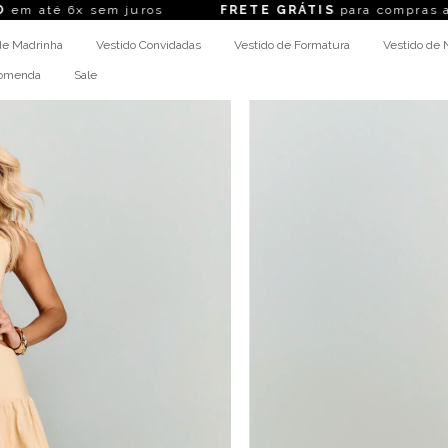
em juros
FRETE GRÁTIS
para compras acima de R$ 
de Madrinha
Vestido Convidadas
Vestido de Formatura
Vestido de 
comenda
Sale