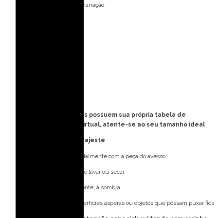
Fecho: zíper invisível e amarração.
Medidas da modelo:
Veste: 36 (PP)
Altura: 1,77 m
Busto: 82 cm
Cintura: 63 cm
Quadril: 90 cm
Obs: Todos os vestidos possuem sua própria tabela de
medidas e provador virtual, atente-se ao seu tamanho ideal
Cuidados com o seu Majeste
Lave à mão, preferencialmente com a peça do avesso
Não utilize máquina de lavar ou secar
Deixe secar naturalmente, à sombra
Evite contato com superfícies ásperas ou objetos que possam puxar fios