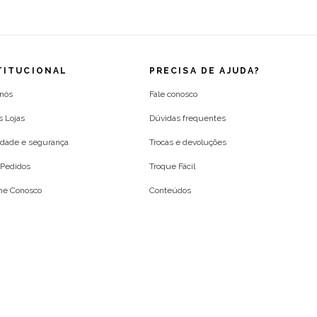
TITUCIONAL
PRECISA DE AJUDA?
 nós
Fale conosco
s Lojas
Dúvidas frequentes
idade e segurança
Trocas e devoluções
Pedidos
Troque Fácil
lhe Conosco
Conteúdos