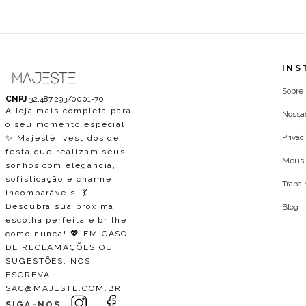
INS
Sobre
CNPJ
32.487.293/0001-70
A loja mais completa para
Nossa
o seu momento especial!
Privac
✨ Majesté: vestidos de
festa que realizam seus
Meus 
sonhos com elegância,
sofisticação e charme
Traba
incomparáveis. 💃
Descubra sua próxima
Blog
escolha perfeita e brilhe
como nunca! 💖 EM CASO
DE RECLAMAÇÕES OU
SUGESTÕES, NOS
ESCREVA:
SAC@MAJESTE.COM.BR
SIGA-NOS