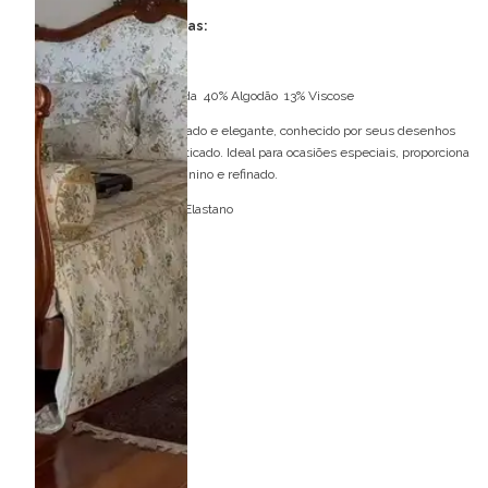
Especificações Técnicas:
Tecido: Renda
Composição: 47% Poliamida 40% Algodão 13% Viscose
A renda é um tecido delicado e elegante, conhecido por seus desenhos
florais e acabamento sofisticado. Ideal para ocasiões especiais, proporciona
um visual romântico, feminino e refinado.
Forro: 87% Poliamida 13% Elastano
Bojo: Não
Fecho: Zíper invisível
Medidas da Modelo:
Veste: 36 (PP)
Altura: 1,77 m
Busto: 82 cm
Cintura: 63 cm