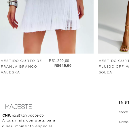
VESTIDO CURTO DE
R$1.290,00
VESTIDO CUR
R$645,00
FRANJA BRANCO
FLUIDO OFF 
VALESKA
SOLEA
INS
Sobre
CNPJ
32.487.293/0001-70
A loja mais completa para
Nossa
o seu momento especial!