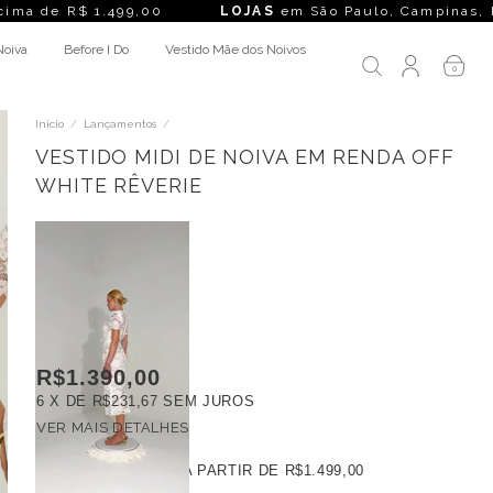
 R$ 1.499,00
LOJAS
em São Paulo, Campinas, Rio de Janeir
Noiva
Before I Do
Vestido Mãe dos Noivos
0
Início
/
Lançamentos
/
VESTIDO MIDI DE NOIVA EM RENDA OFF
WHITE RÊVERIE
R$1.390,00
6
X DE
R$231,67
SEM JUROS
VER MAIS DETALHES
FRETE GRÁTIS
A PARTIR DE
R$1.499,00