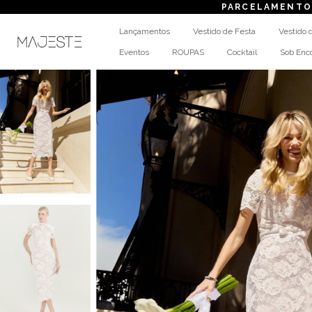
PARCELAMENTO
em até 
Lançamentos
Vestido de Festa
Vestido 
Eventos
ROUPAS
Cocktail
Sob En