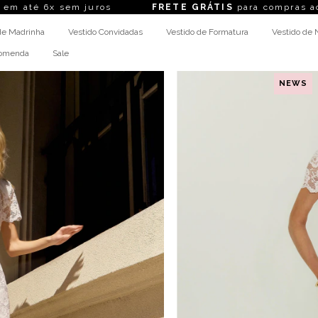
6x sem juros
FRETE GRÁTIS
para compras acima de
de Madrinha
Vestido Convidadas
Vestido de Formatura
Vestido de 
comenda
Sale
NEWS