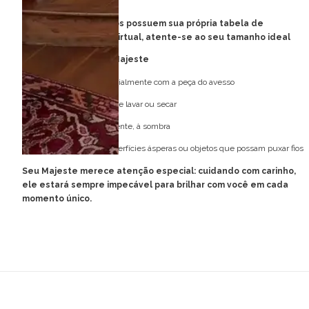
Quadril: 90 cm
Obs: Todos os vestidos possuem sua própria tabela de
medidas e provador virtual, atente-se ao seu tamanho ideal
Cuidados com o seu Majeste
Lave à mão, preferencialmente com a peça do avesso
Não utilize máquina de lavar ou secar
Deixe secar naturalmente, à sombra
Evite contato com superfícies ásperas ou objetos que possam puxar fios
Seu Majeste merece atenção especial: cuidando com carinho,
ele estará sempre impecável para brilhar com você em cada
momento único.