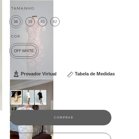
TAMANHO:
36
38
40
42
COR:
OFF WHITE
Provador Virtual
Tabela de Medidas
Veja outras opções