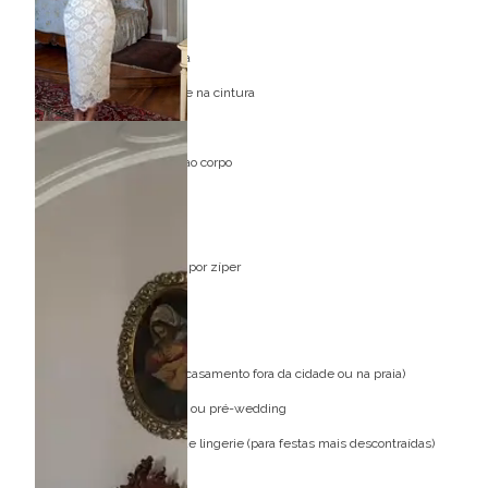
Comprimento midi
Manga curta em renda
Transparência no colo e na cintura
Renda floral delicada
Modelagem ajustada ao corpo
Acompanha cinto fino
Forro interno
Fechamento posterior por zíper
Ideal para ocasiões:
Casamento civil
Destination wedding (casamento fora da cidade ou na praia)
Ensaio pré-casamento ou pré-wedding
Chá de panela / Chá de lingerie (para festas mais descontraídas)
Renovação de votos