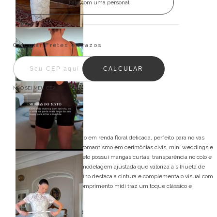
Fale com uma personal
Entregas para o CEP:
ALTERAR CEP
Calcular Fretes e Prazos
CALCULAR
NÃO SEI MEU CEP
Descrição
Vestido midi confeccionado em renda floral delicada, perfeito para noivas
que buscam elegância e romantismo em cerimônias civis, mini weddings e
eventos especiais. O modelo possui mangas curtas, transparência no colo e
na cintura, além de uma modelagem ajustada que valoriza a silhueta de
forma sofisticada. O cinto fino destaca a cintura e complementa o visual com
delicadeza, enquanto o comprimento midi traz um toque clássico e
atemporal.
Detalhes do modelo: