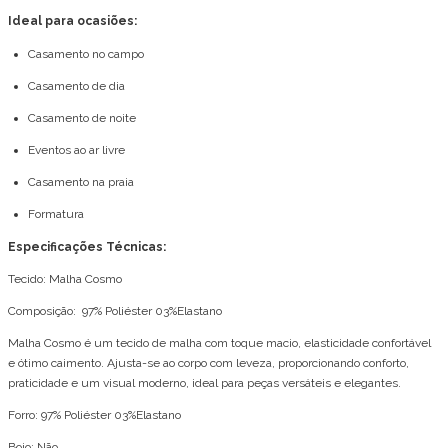
Ideal para ocasiões:
Casamento no campo
Casamento de dia
Casamento de noite
Eventos ao ar livre
Casamento na praia
Formatura
Especificações Técnicas:
Tecido: Malha Cosmo
Composição: 97% Poliéster 03%Elastano
Malha Cosmo é um tecido de malha com toque macio, elasticidade confortável
e ótimo caimento. Ajusta-se ao corpo com leveza, proporcionando conforto,
praticidade e um visual moderno, ideal para peças versáteis e elegantes.
Forro: 97% Poliéster 03%Elastano
Bojo: Não