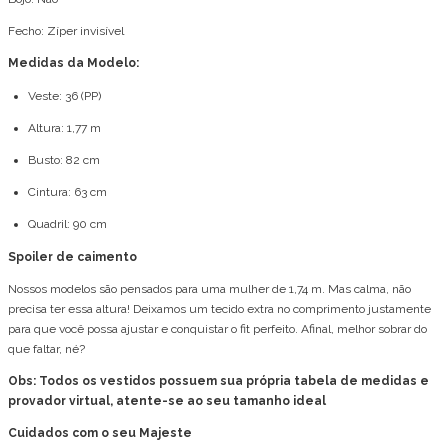
Fecho: Zíper invisível
Medidas da Modelo:
Veste: 36 (PP)
Altura: 1,77 m
Busto: 82 cm
Cintura: 63 cm
Quadril: 90 cm
Spoiler de caimento
Nossos modelos são pensados para uma mulher de 1,74 m. Mas calma, não
precisa ter essa altura! Deixamos um tecido extra no comprimento justamente
para que você possa ajustar e conquistar o fit perfeito. Afinal, melhor sobrar do
que faltar, né?
Obs: Todos os vestidos possuem sua própria tabela de medidas e
provador virtual, atente-se ao seu tamanho ideal
Cuidados com o seu Majeste