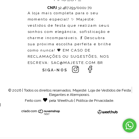
CNPJ
32.487.293/0001-70
A loja mais completa para o seu
momento especial! ✨ Majesté:
vestidos de festa que realizam seus
sonhos com elegância, sofisticação e
charme incomparáveis. 💃 Descubra
sua próxima escolha perfeita e brilhe
como nunca! 💖 EM CASO DE
RECLAMAÇÕES OU SUGESTÕES, NOS
ESCREVA:
SAC@MAJESTE.COM.BR
SIGA-NOS
© 2026 | Todos os direitos reservados.
Majesté: Loja de Vestidos de Festa
Elegantes e Atemporais
.
Feito com
pela
Weethub
|
Política de Privacidade
.
|