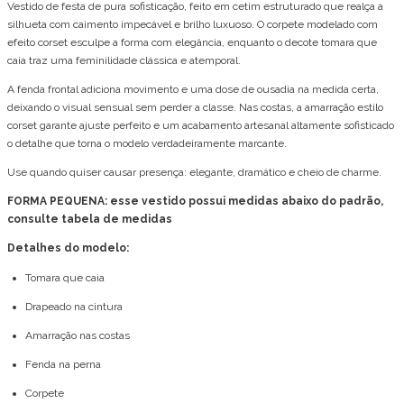
Vestido de festa de pura sofisticação, feito em cetim estruturado que realça a
silhueta com caimento impecável e brilho luxuoso. O corpete modelado com
efeito corset esculpe a forma com elegância, enquanto o decote tomara que
caia traz uma feminilidade clássica e atemporal.
A fenda frontal adiciona movimento e uma dose de ousadia na medida certa,
deixando o visual sensual sem perder a classe. Nas costas, a amarração estilo
corset garante ajuste perfeito e um acabamento artesanal altamente sofisticado
o detalhe que torna o modelo verdadeiramente marcante.
Use quando quiser causar presença: elegante, dramático e cheio de charme.
FORMA PEQUENA: esse vestido possui medidas abaixo do padrão,
consulte tabela de medidas
Detalhes do modelo:
Tomara que caia
Drapeado na cintura
Amarração nas costas
Fenda na perna
Corpete