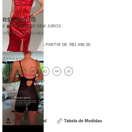
R$1.290,00
6
X DE
R$215,00
SEM JUROS
VER MAIS DETALHES
FRETE GRÁTIS
A PARTIR DE
R$1.499,00
TAMANHO:
36
38
40
42
44
46
COR:
VERMELHO
Provador Virtual
Tabela de Medidas
Veja outras opções