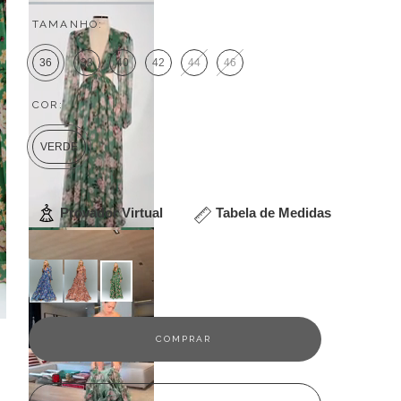
TAMANHO:
36
38
40
42
44
46
COR:
VERDE
Provador Virtual
Tabela de Medidas
Veja outras opções