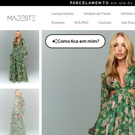
PARCELAMENTO
em até 6x sem juros
F
Lançamentos
Vestido de Festa
Vestido 
Eventos
ROUPAS
Cocktail
Sob En
Como fica em mim?