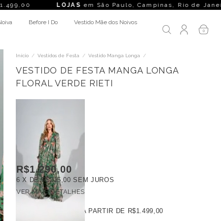
JAS
em São Paulo, Campinas, Rio de Janeiro, Belo Horizonte,
Noiva
Before I Do
Vestido Mãe dos Noivos
0
Início
/
Vestidos de Festa
/
Vestido Manga Longa
/
VESTIDO DE FESTA MANGA LONGA
FLORAL VERDE RIETI
R$1.290,00
6
X DE
R$215,00
SEM JUROS
VER MAIS DETALHES
FRETE GRÁTIS
A PARTIR DE
R$1.499,00