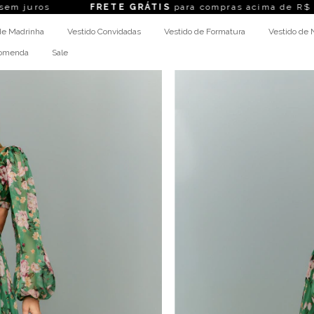
RETE GRÁTIS
para compras acima de R$ 1.499,00
LO
de Madrinha
Vestido Convidadas
Vestido de Formatura
Vestido de 
comenda
Sale