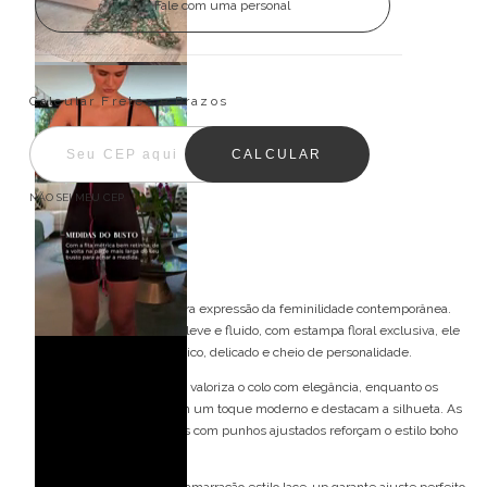
Fale com uma personal
Entregas para o CEP:
ALTERAR CEP
Calcular Fretes e Prazos
CALCULAR
NÃO SEI MEU CEP
Descrição
O vestido é uma verdadeira expressão da feminilidade contemporânea.
Confeccionado em tecido leve e fluido, com estampa floral exclusiva, ele
entrega um visual romântico, delicado e cheio de personalidade.
O decote em “V” profundo valoriza o colo com elegância, enquanto os
recortes na cintura trazem um toque moderno e destacam a silhueta. As
mangas longas e bufantes com punhos ajustados reforçam o estilo boho
chic sofisticado.
Nas costas, o detalhe em amarração estilo lace-up garante ajuste perfeito