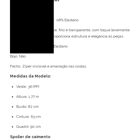
Tecido: Organza
Composição: 92% Poliéster 08% Elastano
A Organza é um tecido leve, fino e transparente, com toque levemente
rígido e brilho sutil, que proporciona estrutura e elegância às peças.
Forro: 92% Poliéster 08% Elastano
Bojo: Não
Fecho: Zíper invisível e amarração nas costas.
Medidas da Modelo:
Veste: 36 (PP)
Altura: 1,77 m
Busto: 82 cm
Cintura: 63 cm
Quadril: 90 cm
Spoiler de caimento