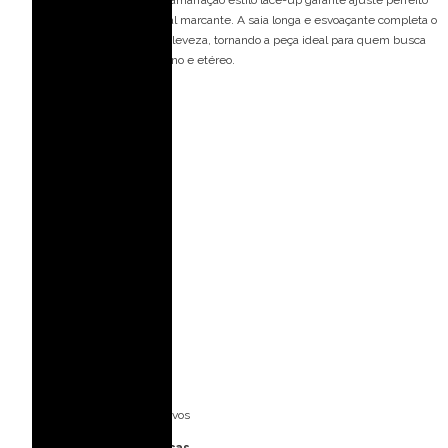
ao corpo e um efeito visual marcante. A saia longa e esvoaçante completa o
design com movimento e leveza, tornando a peça ideal para quem busca
um look marcante, feminino e etéreo.
Detalhes do modelo:
Manga longa
Estampado
Decote v
Ideal para ocasiões:
Casamento no campo
Casamento de dia
Casamento a noite
Eventos ao ar livre
Casamento na praia
Ideal para mãe dos noivos
Especificações Técnicas