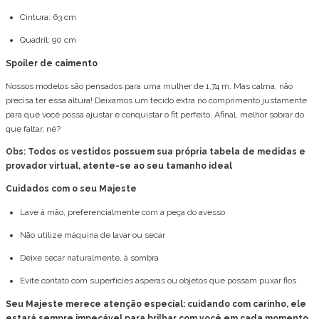
Cintura: 63 cm
Quadril: 90 cm
Spoiler de caimento
Nossos modelos são pensados para uma mulher de 1,74 m. Mas calma, não
precisa ter essa altura! Deixamos um tecido extra no comprimento justamente
para que você possa ajustar e conquistar o fit perfeito. Afinal, melhor sobrar do
que faltar, né?
Obs: Todos os vestidos possuem sua própria tabela de medidas e
provador virtual, atente-se ao seu tamanho ideal
Cuidados com o seu Majeste
Lave à mão, preferencialmente com a peça do avesso
Não utilize máquina de lavar ou secar
Deixe secar naturalmente, à sombra
Evite contato com superfícies ásperas ou objetos que possam puxar fios
Seu Majeste merece atenção especial: cuidando com carinho, ele
estará sempre impecável para brilhar com você em cada momento