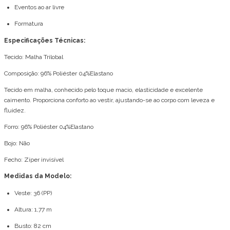
Eventos ao ar livre
Formatura
Especificações Técnicas:
Tecido: Malha Trilobal
Composição: 96% Poliéster 04%Elastano
Tecido em malha, conhecido pelo toque macio, elasticidade e excelente
caimento. Proporciona conforto ao vestir, ajustando-se ao corpo com leveza e
fluidez.
Forro: 96% Poliéster 04%Elastano
Bojo: Não
Fecho: Zíper invisível
Medidas da Modelo:
Veste: 36 (PP)
Altura: 1,77 m
Busto: 82 cm