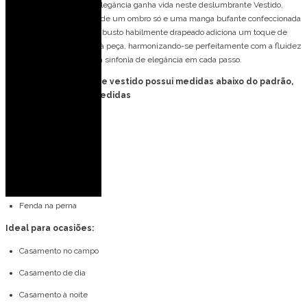
Vestido de Festa Longo, elegância ganha vida neste deslumbrante Vestido,
apresentando um design de um ombro só e uma manga bufante confeccionada
em tecido leve e fluido. O busto habilmente drapeado adiciona um toque de
sofisticação e movimento à peça, harmonizando-se perfeitamente com a fluidez
da saia longa, criando uma sinfonia de elegância em cada passo.
FORMA PEQUENA: esse vestido possui medidas abaixo do padrão,
consulte tabela de medidas
Detalhes do modelo:
Um ombro só
Manga bufante
Detalhe frontal
Fenda na perna
Ideal para ocasiões:
Casamento no campo
Casamento de dia
Casamento à noite