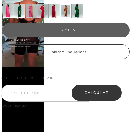
Fale com uma personal
Entregas para o CEP:
ALTERAR CEP
Calcular Fretes e Prazos
CALCULAR
NÃO SEI MEU CEP
Descrição