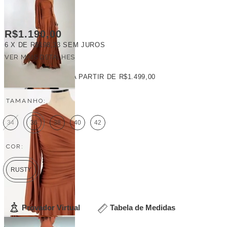
R$1.190,00
6
X DE
R$198,33
SEM JUROS
VER MAIS DETALHES
FRETE GRÁTIS
A PARTIR DE
R$1.499,00
TAMANHO:
34
36
38
40
42
COR:
RUSTY
Provador Virtual
Tabela de Medidas
Veja outras opções