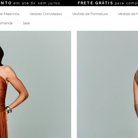
té 6x sem juros
FRETE GRÁTIS
para compras acim
de Madrinha
Vestido Convidadas
Vestido de Formatura
Vestido de 
comenda
Sale