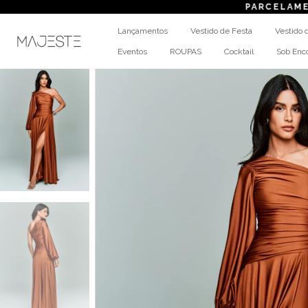
PARCELAMENTO
em a
Lançamentos
Vestido de Festa
Vestido 
Eventos
ROUPAS
Cocktail
Sob En