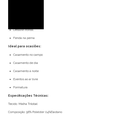
Detalhes do modelo:
Um ombro só
Manga bufante
Detalhe frontal
Fenda na perna
Ideal para ocasiões:
Casamento no campo
Casamento de dia
Casamento à noite
Eventos ao ar livre
Formatura
Especificações Técnicas:
Tecido: Malha Trilobal
Composição: 96% Poliéster 04%Elastano