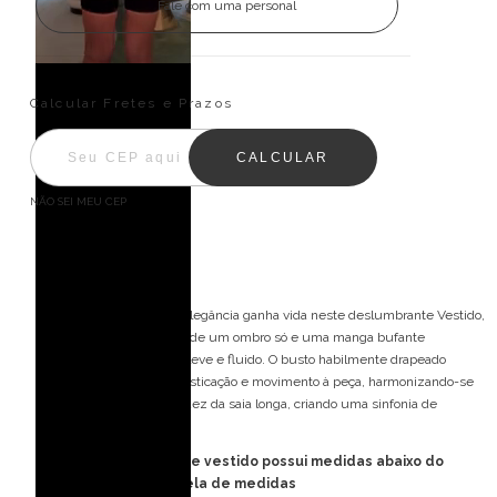
Fale com uma personal
Entregas para o CEP:
ALTERAR CEP
Calcular Fretes e Prazos
CALCULAR
NÃO SEI MEU CEP
Descrição
Vestido de Festa Longo, elegância ganha vida neste deslumbrante Vestido,
apresentando um design de um ombro só e uma manga bufante
confeccionada em tecido leve e fluido. O busto habilmente drapeado
adiciona um toque de sofisticação e movimento à peça, harmonizando-se
perfeitamente com a fluidez da saia longa, criando uma sinfonia de
elegância em cada passo.
FORMA PEQUENA: esse vestido possui medidas abaixo do
padrão, consulte tabela de medidas