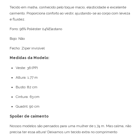
Tecido em malha, conhecido pelo toque macio, elasticidade e excelente
caimento. Proporciona conforto ao vestir, ajustando-se ao corpo com leveza
e fluidez.
Forro: 96% Poliéster 04%Elastano
Bojo: Não
Fecho: Zíper invisível
Medidas da Modelo:
Veste: 36 (PP)
Altura: 1,77 m
Busto: 82 cm
Cintura: 63 cm
Quadril: 90 cm
Spoiler de caimento
Nossos modelos são pensados para uma mulher de 1,74 m. Mas calma, não
precisa ter essa altura! Deixamos um tecido extra no comprimento