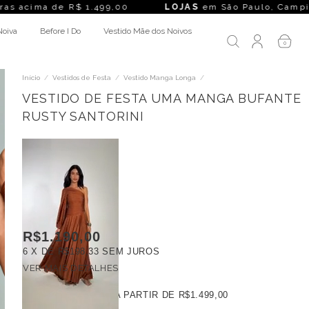
a de R$ 1.499,00
LOJAS
em São Paulo, Campinas, Rio de Ja
Noiva
Before I Do
Vestido Mãe dos Noivos
0
Início
/
Vestidos de Festa
/
Vestido Manga Longa
/
VESTIDO DE FESTA UMA MANGA BUFANTE
RUSTY SANTORINI
R$1.190,00
6
X DE
R$198,33
SEM JUROS
VER MAIS DETALHES
FRETE GRÁTIS
A PARTIR DE
R$1.499,00