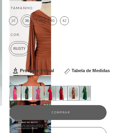
TAMANHO:
34
36
38
40
42
COR:
RUSTY
Provador Virtual
Tabela de Medidas
Veja outras opções