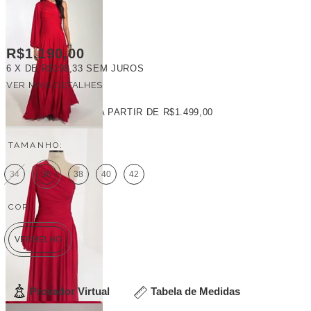
R$1.190,00
6
X DE
R$198,33
SEM JUROS
VER MAIS DETALHES
FRETE GRÁTIS
A PARTIR DE
R$1.499,00
TAMANHO:
34
36
38
40
42
COR:
VERMELHO
Provador Virtual
Tabela de Medidas