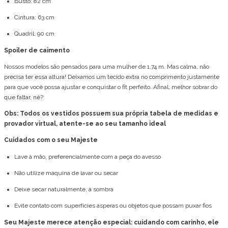
Busto: 82 cm
Cintura: 63 cm
Quadril: 90 cm
Spoiler de caimento
Nossos modelos são pensados para uma mulher de 1,74 m. Mas calma, não
precisa ter essa altura! Deixamos um tecido extra no comprimento justamente
para que você possa ajustar e conquistar o fit perfeito. Afinal, melhor sobrar do
que faltar, né?
Obs: Todos os vestidos possuem sua própria tabela de medidas e
provador virtual, atente-se ao seu tamanho ideal
Cuidados com o seu Majeste
Lave à mão, preferencialmente com a peça do avesso
Não utilize máquina de lavar ou secar
Deixe secar naturalmente, à sombra
Evite contato com superfícies ásperas ou objetos que possam puxar fios
Seu Majeste merece atenção especial: cuidando com carinho, ele