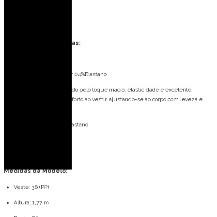
Eventos ao ar livre
Formatura
Especificações Técnicas:
Tecido: Malha Trilobal
Composição: 96% Poliéster 04%Elastano
Tecido em malha, conhecido pelo toque macio, elasticidade e excelente
caimento. Proporciona conforto ao vestir, ajustando-se ao corpo com leveza e
fluidez.
Forro: 96% Poliéster 04%Elastano
Bojo: Não
Fecho: Zíper invisível
Medidas da Modelo:
Veste: 36 (PP)
Altura: 1,77 m