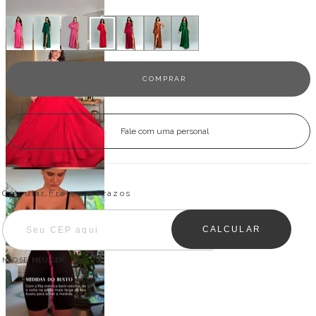
Veja outras opções
Fale com uma personal
Entregas para o CEP:
ALTERAR CEP
Calcular Fretes e Prazos
CALCULAR
NÃO SEI MEU CEP
Descrição