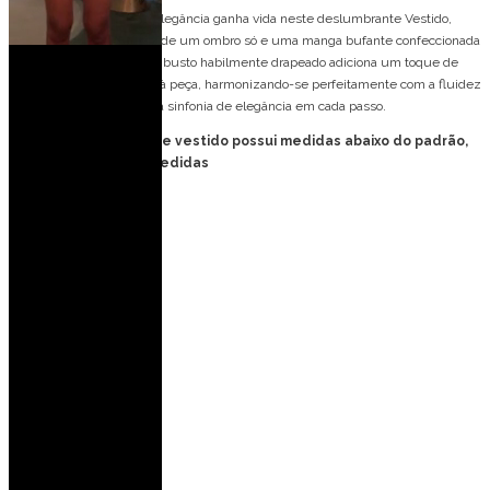
Vestido de Festa Longo, elegância ganha vida neste deslumbrante Vestido,
apresentando um design de um ombro só e uma manga bufante confeccionada
em tecido leve e fluido. O busto habilmente drapeado adiciona um toque de
sofisticação e movimento à peça, harmonizando-se perfeitamente com a fluidez
da saia longa, criando uma sinfonia de elegância em cada passo.
FORMA PEQUENA: esse vestido possui medidas abaixo do padrão,
consulte tabela de medidas
Detalhes do modelo:
Um ombro só
Manga bufante
Detalhe frontal
Fenda na perna
Ideal para ocasiões:
Casamento no campo
Casamento de dia
Casamento à noite