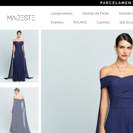
PARCELAMENTO
em até
Lançamentos
Vestido de Festa
Vestido 
Eventos
ROUPAS
Cocktail
Sob En