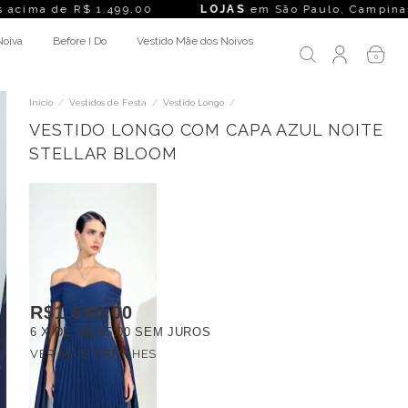
e R$ 1.499,00
LOJAS
em São Paulo, Campinas, Rio de Janei
Noiva
Before I Do
Vestido Mãe dos Noivos
0
Início
/
Vestidos de Festa
/
Vestido Longo
/
VESTIDO LONGO COM CAPA AZUL NOITE
STELLAR BLOOM
R$1.590,00
6
X DE
R$265,00
SEM JUROS
VER MAIS DETALHES
FRETE GRÁTIS