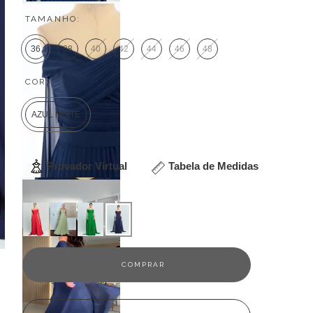
TAMANHO:
36
38
40
42
44
46
48
COR:
AZUL NOITE
Provador Virtual
Tabela de Medidas
Veja outras opções