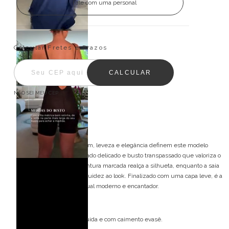
Fale com uma personal
Entregas para o CEP:
ALTERAR CEP
Calcular Fretes e Prazos
CALCULAR
NÃO SEI MEU CEP
Descrição
Vestido Longo Stellar Bloom, leveza e elegância definem este modelo
ombro a ombro, com plissado delicado e busto transpassado que valoriza o
colo com sofisticação. A cintura marcada realça a silhueta, enquanto a saia
evasê traz movimento e fluidez ao look. Finalizado com uma capa leve, é a
escolha ideal para um visual moderno e encantador.
Detalhes do modelo:
Saia plissada: Leve, fluida e com caimento evasê.