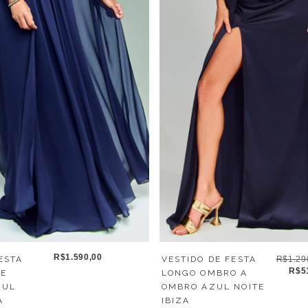
R$1.590,00
ESTA
VESTIDO DE FESTA
R$1.29
R$5
TE
LONGO OMBRO A
ZUL
OMBRO AZUL NOITE
Á
IBIZA