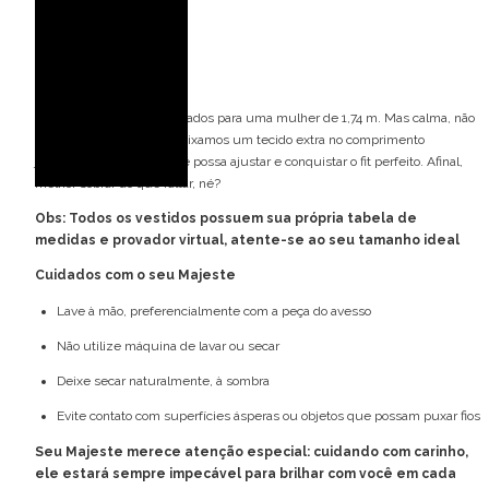
Cintura: 63 cm
Quadril: 90 cm
Spoiler de caimento
Nossos modelos são pensados para uma mulher de 1,74 m. Mas calma, não
precisa ter essa altura! Deixamos um tecido extra no comprimento
justamente para que você possa ajustar e conquistar o fit perfeito. Afinal,
melhor sobrar do que faltar, né?
Obs: Todos os vestidos possuem sua própria tabela de
medidas e provador virtual, atente-se ao seu tamanho ideal
Cuidados com o seu Majeste
Lave à mão, preferencialmente com a peça do avesso
Não utilize máquina de lavar ou secar
Deixe secar naturalmente, à sombra
Evite contato com superfícies ásperas ou objetos que possam puxar fios
Seu Majeste merece atenção especial: cuidando com carinho,
ele estará sempre impecável para brilhar com você em cada