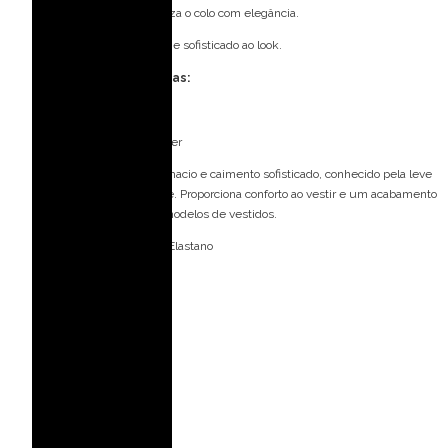
Ombro a ombro: Valoriza o colo com elegância.
Capa: Toque moderno e sofisticado ao look.
Especificações Técnicas:
Tecido: Crepe
Composição: 100% Poliéster
Tecido crepe com toque macio e caimento sofisticado, conhecido pela leve
textura e fluidez elegante. Proporciona conforto ao vestir e um acabamento
refinado para diferentes modelos de vestidos.
Forro: 92% Poliéster 08% Elastano
Bojo: Sim
Fecho: Zíper invisível
Medidas da modelo:
Veste: 36 (PP)
Altura: 1,77 m
Busto: 82 cm