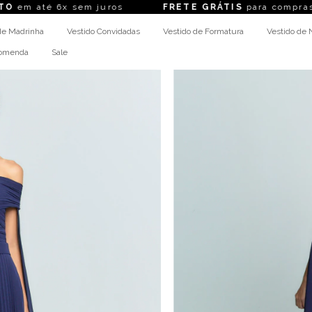
 6x sem juros
FRETE GRÁTIS
para compras acima d
de Madrinha
Vestido Convidadas
Vestido de Formatura
Vestido de 
comenda
Sale