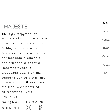
INS
Sobre
CNPJ
32.487.293/0001-70
A loja mais completa para
Nossa
o seu momento especial!
Privac
✨ Majesté: vestidos de
festa que realizam seus
Meus 
sonhos com elegância,
sofisticação e charme
Traba
incomparáveis. 💃
Descubra sua próxima
Blog
escolha perfeita e brilhe
como nunca! 💖 EM CASO
DE RECLAMAÇÕES OU
SUGESTÕES, NOS
ESCREVA:
SAC@MAJESTE.COM.BR
SIGA-NOS