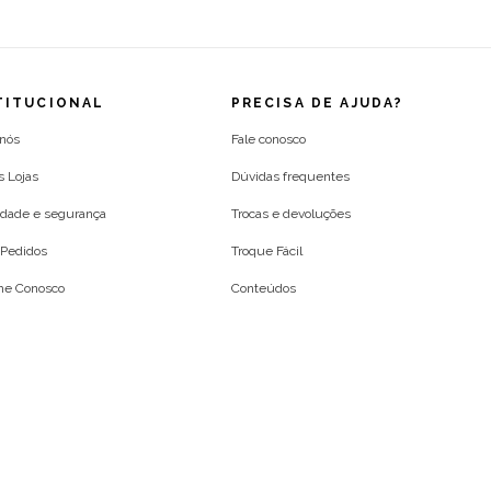
TITUCIONAL
PRECISA DE AJUDA?
 nós
Fale conosco
s Lojas
Dúvidas frequentes
idade e segurança
Trocas e devoluções
Pedidos
Troque Fácil
lhe Conosco
Conteúdos