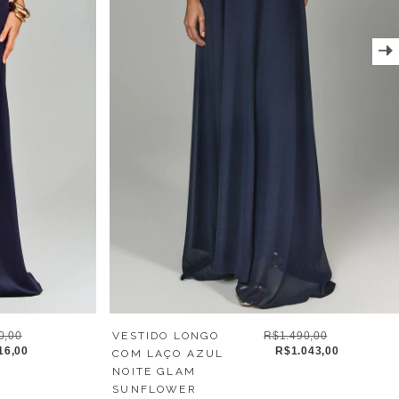
0,00
VESTIDO LONGO
R$1.490,00
16,00
R$1.043,00
COM LAÇO AZUL
NOITE GLAM
SUNFLOWER