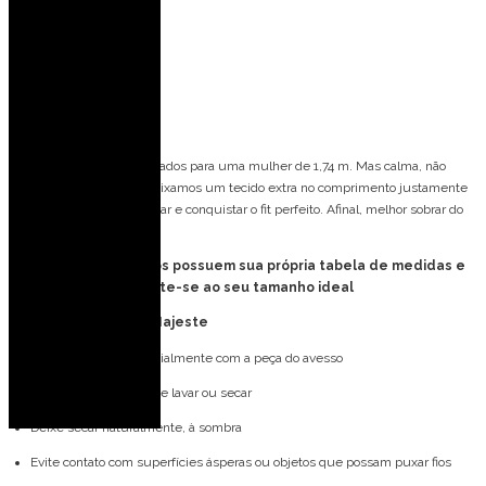
Busto: 82 cm
Cintura: 63 cm
Quadril: 90 cm
Spoiler de caimento
Nossos modelos são pensados para uma mulher de 1,74 m. Mas calma, não
precisa ter essa altura! Deixamos um tecido extra no comprimento justamente
para que você possa ajustar e conquistar o fit perfeito. Afinal, melhor sobrar do
que faltar, né?
Obs: Todos os vestidos possuem sua própria tabela de medidas e
provador virtual, atente-se ao seu tamanho ideal
Cuidados com o seu Majeste
Lave à mão, preferencialmente com a peça do avesso
Não utilize máquina de lavar ou secar
Deixe secar naturalmente, à sombra
Evite contato com superfícies ásperas ou objetos que possam puxar fios