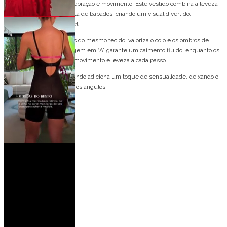
Uma peça que é pura celebração e movimento. Este vestido combina a leveza
do chiffon com uma cascata de babados, criando um visual divertido,
glamouroso e inesquecível.
O decote halter, com flores do mesmo tecido, valoriza o colo e os ombros de
forma delicada. A modelagem em “A” garante um caimento fluido, enquanto os
babados verticais trazem movimento e leveza a cada passo.
Nas costas, o decote profundo adiciona um toque de sensualidade, deixando o
visual marcante em todos os ângulos.
Detalhes do modelo:
Frente única
Cascada de babados
Decote halter
Ideal para ocasiões:
Casamento no campo
Casamento de dia
Casamento de noite