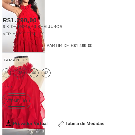
R$1.290,00
6
X DE
R$215,00
SEM JUROS
VER MAIS DETALHES
FRETE GRÁTIS
A PARTIR DE
R$1.499,00
TAMANHO:
36
38
40
42
COR:
VERMELHO
Provador Virtual
Tabela de Medidas
Veja outras opções