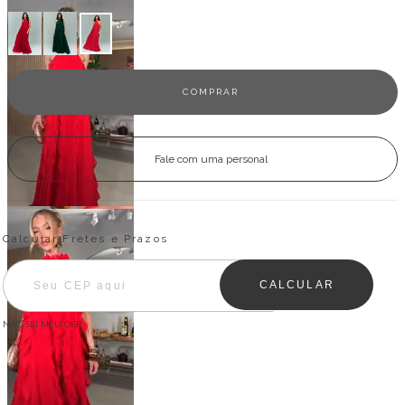
Fale com uma personal
Entregas para o CEP:
ALTERAR CEP
Calcular Fretes e Prazos
CALCULAR
NÃO SEI MEU CEP
Descrição