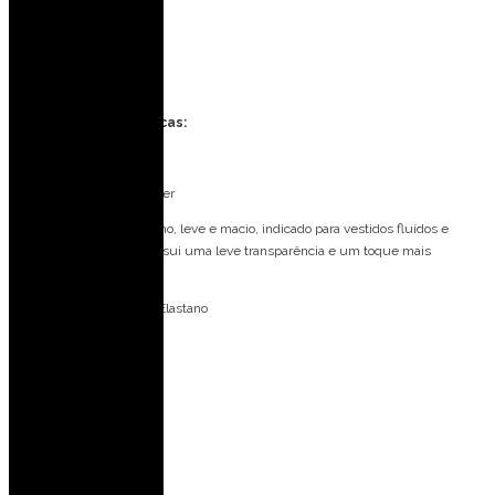
Eventos ao ar livre
Casamento na praia
Formatura
Especificações Técnicas:
Tecido: Chiffon
Composição: 100% Poliéster
O Chiffon é um tecido plano, leve e macio, indicado para vestidos fluídos e
esvoaçantes. O tecido possui uma leve transparência e um toque mais
delicado.
Forro: 92% Poliéster 03% Elastano
Bojo: Não
Fecho: Ziper invisível
Medidas da Modelo:
Veste: 36 (PP)
Altura: 1,77 m