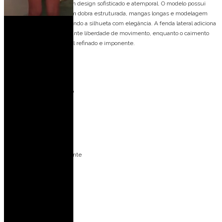
Vestido de festa longo com design sofisticado e atemporal. O modelo possui
decote ombro a ombro com dobra estruturada, mangas longas e modelagem
ajustada ao corpo, valorizando a silhueta com elegância. A fenda lateral adiciona
um toque moderno e garante liberdade de movimento, enquanto o caimento
reto proporciona um visual refinado e imponente.
Detalhes do modelo:
Vestido longo
Decote ombro a ombro
Mangas longas
Modelagem ajustada
Fenda lateral
Caimento reto e elegante
Ideal para ocasiões:
Casamento no campo
Casamento de dia
Casamento à noite