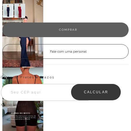
Fale com uma personal
Entregas para o CEP:
ALTERAR CEP
Calcular Fretes e Prazos
CALCULAR
NÃO SEI MEU CEP
Descrição