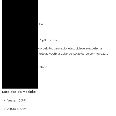
Eventos ao ar livre
Dias frios
Especificações Técnicas:
Tecido: Crepe Helena
Composição: 97% Poliéster 03%Elastano
Tecido em malha, conhecido pelo toque macio, elasticidade e excelente
caimento. Proporciona conforto ao vestir, ajustando-se ao corpo com leveza e
fluidez.
Forro: 96% Poliéster 04%Elastano
Bojo: Não
Fecho: Zíper invisível
Medidas da Modelo:
Veste: 36 (PP)
Altura: 1,77 m