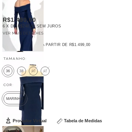
R$1.490,00
6
X DE
R$248,33
SEM JUROS
VER MAIS DETALHES
FRETE GRÁTIS
A PARTIR DE
R$1.499,00
TAMANHO:
36
38
40
42
COR:
MARINHO
Provador Virtual
Tabela de Medidas
Veja outras opções