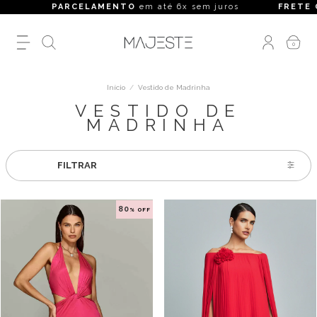
PARCELAMENTO
em até 6x sem juros
FRETE GRÁTIS
0
Início
/
Vestido de Madrinha
VESTIDO DE
MADRINHA
FILTRAR
80
% OFF