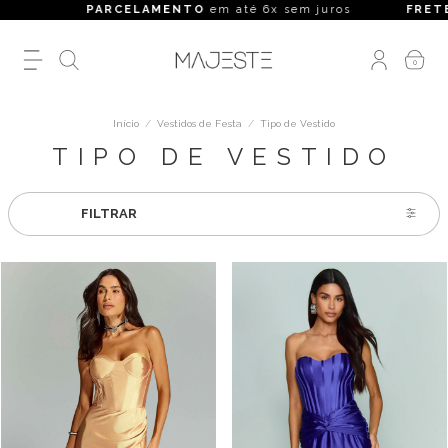
PARCELAMENTO
em até 6x sem juros
FRETE GRÁTI
0
Início
/
Vestidos de Festa
/
Tipo de Vestido
TIPO DE VESTIDO
FILTRAR