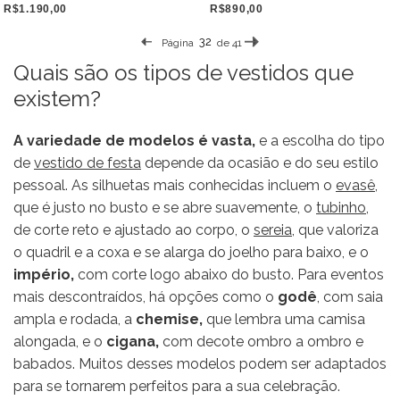
R$1.190,00
R$890,00
Página
de 41
Quais são os tipos de vestidos que
existem?
A variedade de modelos é vasta,
e a escolha do tipo
de
vestido de festa
depende da ocasião e do seu estilo
pessoal. As silhuetas mais conhecidas incluem o
evasê,
que é justo no busto e se abre suavemente, o
tubinho
,
de corte reto e ajustado ao corpo, o
sereia,
que valoriza
o quadril e a coxa e se alarga do joelho para baixo, e o
império,
com corte logo abaixo do busto. Para eventos
mais descontraídos, há opções como o
godê
, com saia
ampla e rodada, a
chemise,
que lembra uma camisa
alongada, e o
cigana,
com decote ombro a ombro e
babados. Muitos desses modelos podem ser adaptados
para se tornarem perfeitos para a sua celebração.