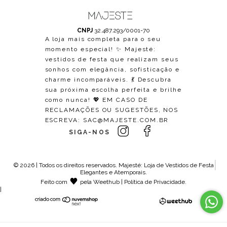
CNPJ
32.487.293/0001-70
A loja mais completa para o seu
momento especial! ✨ Majesté:
vestidos de festa que realizam seus
sonhos com elegância, sofisticação e
charme incomparáveis. 💃 Descubra
sua próxima escolha perfeita e brilhe
como nunca! 💖 EM CASO DE
RECLAMAÇÕES OU SUGESTÕES, NOS
ESCREVA:
SAC@MAJESTE.COM.BR
SIGA-NOS
© 2026 | Todos os direitos reservados.
Majesté: Loja de Vestidos de Festa
Elegantes e Atemporais
.
Feito com
pela
Weethub
|
Política de Privacidade
.
|