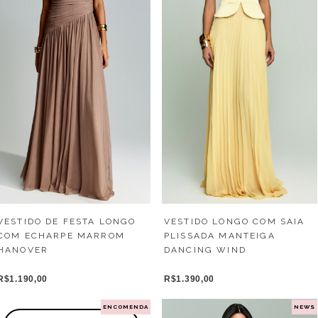
VESTIDO LONGO COM SAIA
VESTIDO DE FESTA LONGO
PLISSADA MANTEIGA
COM ECHARPE MARROM
DANCING WIND
HANOVER
R$1.390,00
R$1.190,00
ENCOMENDA
NEWS