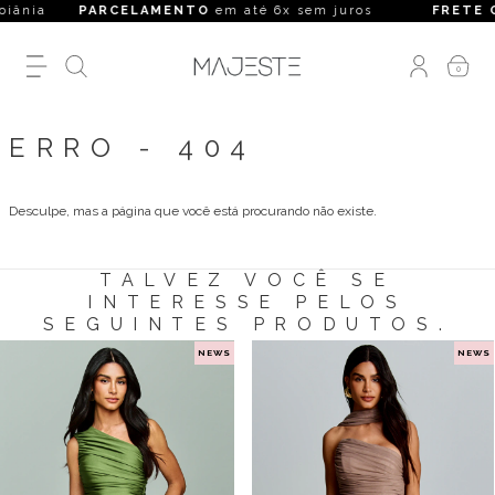
nia
PARCELAMENTO
em até 6x sem juros
FRETE GRÁ
0
ERRO - 404
Desculpe, mas a página que você está procurando não existe.
TALVEZ VOCÊ SE
INTERESSE PELOS
SEGUINTES PRODUTOS.
NEWS
NEWS