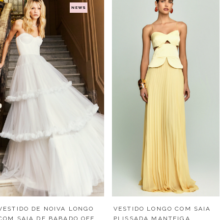
NEWS
VESTIDO LONGO COM SAIA
VESTIDO DE NOIVA LONGO
PLISSADA MANTEIGA
COM SAIA DE BABADO OFF