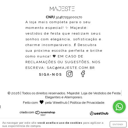
CNPJ
32487293000170
A loja mais completa para o seu
momento especial! ✨ Majesté:
vestidos de festa que realizam seus
sonhos com elegância, sofisticação e
charme incomparáveis. 💃 Descubra
sua próxima escolha perfeita e brilhe
como nunca! 💖 EM CASO DE
RECLAMAÇÕES OU SUGESTÕES, NOS
ESCREVA:
SAC@MAJESTE.COM.BR
SIGA-NOS
© 2026 | Todos os direitos reservados.
Majesté: Loja de Vestidos de Festa
Elegantes e Atemporais
.
Feito com
pela
Weethub
|
Política de Privacidade
.
|
Ao navegar por este site
você aceita o uso de cookies
para agilizar a
ENTENDI
sua experiência de compra.