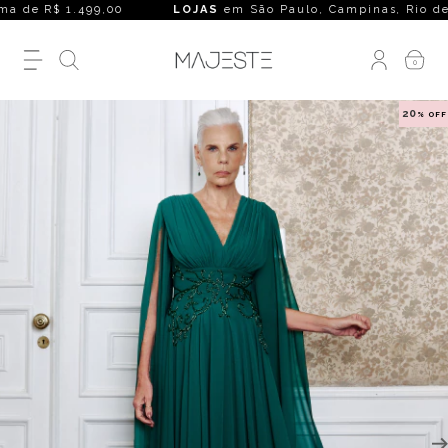
 de R$ 1.499,00
LOJAS
em São Paulo, Campinas, Rio de Janei
0
20
% OFF