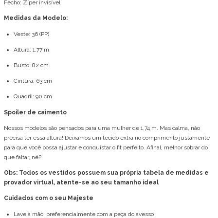
Fecho: Zíper invisível
Medidas da Modelo:
Veste: 36 (PP)
Altura: 1,77 m
Busto: 82 cm
Cintura: 63 cm
Quadril: 90 cm
Spoiler de caimento
Nossos modelos são pensados para uma mulher de 1,74 m. Mas calma, não
precisa ter essa altura! Deixamos um tecido extra no comprimento justamente
para que você possa ajustar e conquistar o fit perfeito. Afinal, melhor sobrar do
que faltar, né?
Obs: Todos os vestidos possuem sua própria tabela de medidas e
provador virtual, atente-se ao seu tamanho ideal
Cuidados com o seu Majeste
Lave à mão, preferencialmente com a peça do avesso