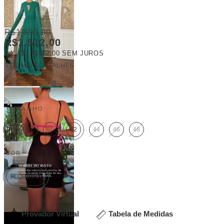
R$1.890,00
R$1.512,00
6
X DE
R$252,00
SEM JUROS
VER MAIS DETALHES
FRETE GRÁTIS
TAMANHO:
36
38
40
42
44
46
48
COR:
FLORESTA
Provador Virtual
Tabela de Medidas