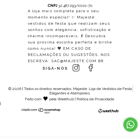
CNPJ
32.487.293/0001-70
A loja mais completa para o seu
momento especial! ✨ Majesté:
vestidos de festa que realizam seus
sonhos com elegância, sofisticação e
charme incomparáveis. 💃 Descubra
sua próxima escolha perfeita e brilhe
como nunca! 💖 EM CASO DE
RECLAMAÇÕES OU SUGESTÕES, NOS
ESCREVA:
SAC@MAJESTE.COM.BR
SIGA-NOS
© 2026 | Todos os direitos reservados.
Majesté: Loja de Vestidos de Festa
Elegantes e Atemporais
.
Feito com
pela
Weethub
|
Política de Privacidade
.
|