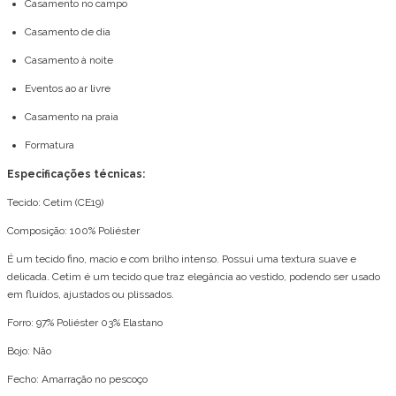
Casamento no campo
Casamento de dia
Casamento à noite
Eventos ao ar livre
Casamento na praia
Formatura
Especificações técnicas:
Tecido: Cetim (CE19)
Composição: 100% Poliéster
É um tecido fino, macio e com brilho intenso. Possui uma textura suave e
delicada. Cetim é um tecido que traz elegância ao vestido, podendo ser usado
em fluídos, ajustados ou plissados.
Forro: 97% Poliéster 03% Elastano
Bojo: Não
Fecho: Amarração no pescoço