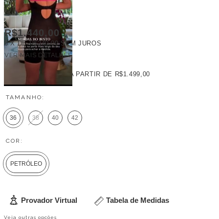
R$1.440,00
6
X DE
R$240,00
SEM JUROS
VER MAIS DETALHES
FRETE GRÁTIS
A PARTIR DE
R$1.499,00
TAMANHO:
36
38
40
42
COR:
PETRÓLEO
Provador Virtual
Tabela de Medidas
Veja outras opções