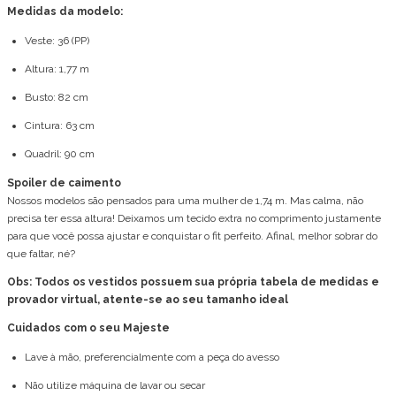
Medidas da modelo:
Veste: 36 (PP)
Altura: 1,77 m
Busto: 82 cm
Cintura: 63 cm
Quadril: 90 cm
Spoiler de caimento
Nossos modelos são pensados para uma mulher de 1,74 m. Mas calma, não
precisa ter essa altura! Deixamos um tecido extra no comprimento justamente
para que você possa ajustar e conquistar o fit perfeito. Afinal, melhor sobrar do
que faltar, né?
Obs: Todos os vestidos possuem sua própria tabela de medidas e
provador virtual, atente-se ao seu tamanho ideal
Cuidados com o seu Majeste
Lave à mão, preferencialmente com a peça do avesso
Não utilize máquina de lavar ou secar