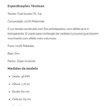
Especificações Técnicas
Tecido: Tule Ilusion (TL 04)
Composição: 100% Poliamida
É um tecido construído com fios entrelaçados, com efeito leve e
transparente. É usado para confecção de vestidos luxuosos que trazem
movimento com efeito mais volumoso
Forro: 100% Poliéster
Bojo: Sim
Fecho: Zíper invisível
Medidas da modelo
Veste: 36 (PP)
Altura: 1,77 m
Busto: 82 cm
Cintura: 63 cm