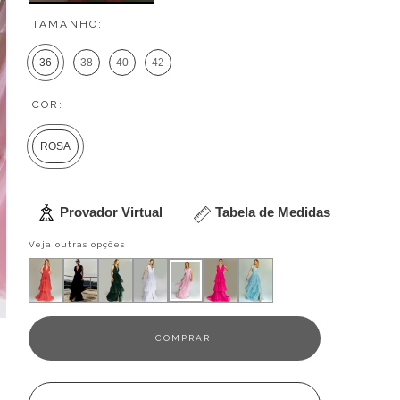
TAMANHO:
36
38
40
42
COR:
ROSA
Provador Virtual
Tabela de Medidas
Veja outras opções