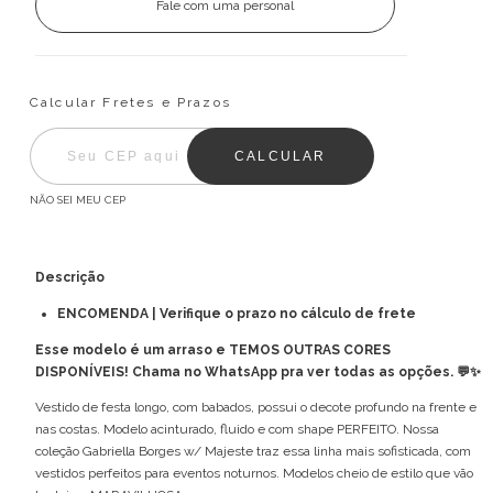
Fale com uma personal
Entregas para o CEP:
ALTERAR CEP
Calcular Fretes e Prazos
CALCULAR
NÃO SEI MEU CEP
Descrição
ENCOMENDA | Verifique o prazo no cálculo de frete
Esse modelo é um arraso e TEMOS OUTRAS CORES
DISPONÍVEIS! Chama no WhatsApp pra ver todas as opções. 💬✨
Vestido de festa longo, com babados, possui o decote profundo na frente e
nas costas. Modelo acinturado, fluido e com shape PERFEITO. Nossa
coleção Gabriella Borges w/ Majeste traz essa linha mais sofisticada, com
vestidos perfeitos para eventos noturnos. Modelos cheio de estilo que vão