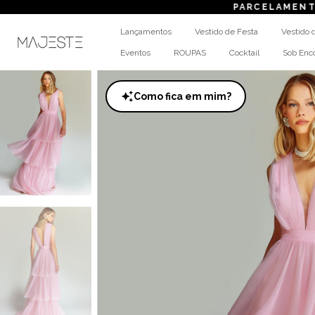
PARCELAMENTO
em até 6x se
Lançamentos
Vestido de Festa
Vestido 
Eventos
ROUPAS
Cocktail
Sob En
Como fica em mim?