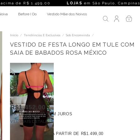
.499,00
LOJAS
em São Paulo, Campinas, Rio de Janeiro, Bel
Noiva
Before I Do
Vestido Mãe dos Noivos
0
Início
/
Tendências E Exclusivos
/
Sob Encomenda
/
VESTIDO DE FESTA LONGO EM TULE COM
SAIA DE BABADOS ROSA MÉXICO
R$1.452,00
6
X DE
R$242,00
SEM JUROS
VER MAIS DETALHES
FRETE GRÁTIS
A PARTIR DE
R$1.499,00