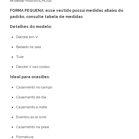
te deixar MARAVILHOSA.
FORMA PEQUENA: esse vestido possui medidas abaixo do
padrão, consulte tabela de medidas
Detalhes do modelo:
Decote em V
Babado na saia
Tule
Decote V nas costas
Ideal para ocasiões:
Casamento no campo
Casamento de dia
Casamento à noite
Eventos ao ar livre
Casamento na praia
Formatura