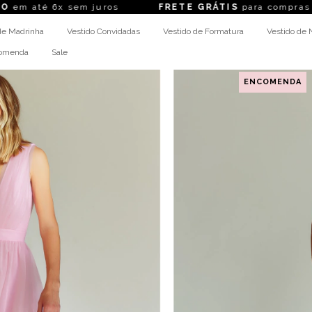
m juros
FRETE GRÁTIS
para compras acima de R$ 1
de Madrinha
Vestido Convidadas
Vestido de Formatura
Vestido de 
comenda
Sale
ENCOMENDA