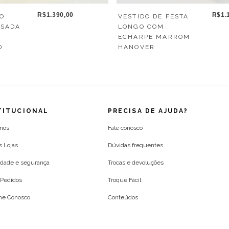
R$1.390,00
R$1.
GO
VESTIDO DE FESTA
SSADA
LONGO COM
ECHARPE MARROM
D
HANOVER
TITUCIONAL
PRECISA DE AJUDA?
 nós
Fale conosco
s Lojas
Dúvidas frequentes
idade e segurança
Trocas e devoluções
Pedidos
Troque Fácil
lhe Conosco
Conteúdos