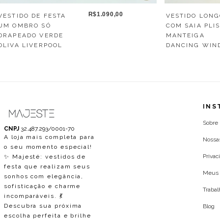
R$1.090,00
VESTIDO LON
VESTIDO DE FESTA
COM SAIA PLI
UM OMBRO SÓ
MANTEIGA
DRAPEADO VERDE
DANCING WIN
OLIVA LIVERPOOL
INS
Sobre
CNPJ
32.487.293/0001-70
A loja mais completa para
Nossa
o seu momento especial!
Privac
✨ Majesté: vestidos de
festa que realizam seus
Meus 
sonhos com elegância,
sofisticação e charme
Traba
incomparáveis. 💃
Descubra sua próxima
Blog
escolha perfeita e brilhe