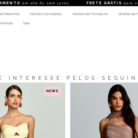
NTO
em até 6x sem juros
FRETE GRÁTIS
para comp
de Madrinha
Vestido Convidadas
Vestido de Formatura
Vestido de 
comenda
Sale
E INTERESSE PELOS SEGUI
NEWS