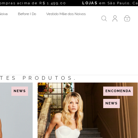
ras acima de R$ 1.499,00
LOJAS
em São Paulo, Campinas
Noiva
Before I Do
Vestido Mãe dos Noivos
0
NTES PRODUTOS.
NEWS
ENCOMENDA
NEWS