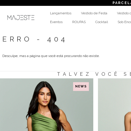
PARCELAME
Lançamentos
Vestido de Festa
Vestido 
Eventos
ROUPAS
Cocktail
Sob En
ERRO - 404
Desculpe, mas a página que você está procurando não existe.
TALVEZ VOCÊ S
NEWS