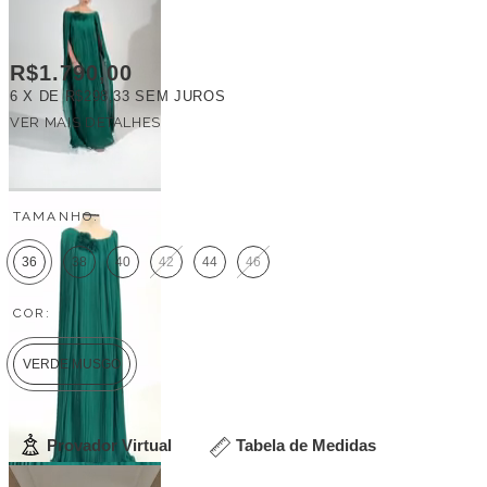
R$1.790,00
6
X DE
R$298,33
SEM JUROS
VER MAIS DETALHES
FRETE GRÁTIS
TAMANHO:
36
38
40
42
44
46
COR:
VERDE MUSGO
Provador Virtual
Tabela de Medidas
Veja outras opções