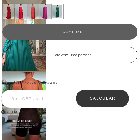
Fale com uma personal
Entregas para o CEP:
ALTERAR CEP
Calcular Fretes e Prazos
CALCULAR
NÃO SEI MEU CEP
Descrição