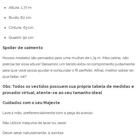
Altura: 1,77 m
Busto: 82 cm
Cintura: 63 cm
Quadril: 90 cm
Spoiler de caimento
Nossos modelos são pensados para uma mulher de 1,74 m. Mas calma, não
precisa ter essa altura! Deixamos um tecido extra no comprimento justamente
para que você possa ajustar e conquistar o fit perfeito. Afinal, melhor sobrar do
que faltar, né?
Obs: Todos os vestidos possuem sua própria tabela de medidas e
provador virtual, atente-se ao seu tamanho ideal
Cuidados com o seu Majeste
Lave à mão, preferencialmente com a peça do avesso
Não utilize máquina de lavar ou secar
Deixe secar naturalmente, à sombra