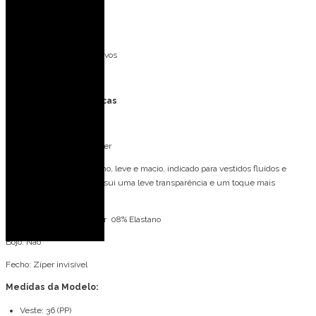
Eventos ao ar livre
Casamento na praia
Ideal para mãe dos noivos
Formatura
Especificações Técnicas
Tecido: Chiffon
Composição: 100% Poliéster
O Chiffon é um tecido plano, leve e macio, indicado para vestidos fluídos e
esvoaçantes. O tecido possui uma leve transparência e um toque mais
delicado.
Forro: Malha 92% Poliéster 08% Elastano
Bojo: Não
Fecho: Zíper invisível
Medidas da Modelo:
Veste: 36 (PP)