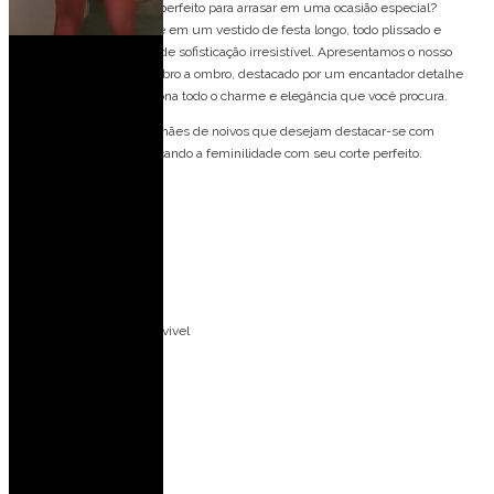
O Vestido de festa longo, perfeito para arrasar em uma ocasião especial?
Imagine-se deslumbrante em um vestido de festa longo, todo plissado e
elegante, com um toque de sofisticação irresistível. Apresentamos o nosso
deslumbrante vestido ombro a ombro, destacado por um encantador detalhe
floral no ombro, que adiciona todo o charme e elegância que você procura.
Este vestido é ideal para mães de noivos que desejam destacar-se com
elegância e glamour, realçando a feminilidade com seu corte perfeito.
Detalhes do modelo:
Manga com capa
Plissado
Ombro a ombro
Aplicação de flor removivel
Ideal para ocasiões:
Casamento no campo
Casamento de dia
Casamento a noite