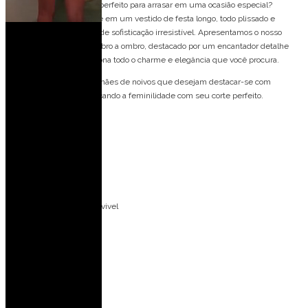
O Vestido de festa longo, perfeito para arrasar em uma ocasião especial?
Imagine-se deslumbrante em um vestido de festa longo, todo plissado e
elegante, com um toque de sofisticação irresistível. Apresentamos o nosso
deslumbrante vestido ombro a ombro, destacado por um encantador detalhe
floral no ombro, que adiciona todo o charme e elegância que você procura.
Este vestido é ideal para mães de noivos que desejam destacar-se com
elegância e glamour, realçando a feminilidade com seu corte perfeito.
Detalhes do modelo:
Manga com capa
Plissado
Ombro a ombro
Aplicação de flor removivel
Ideal para ocasiões:
Casamento no campo
Casamento de dia
Casamento a noite