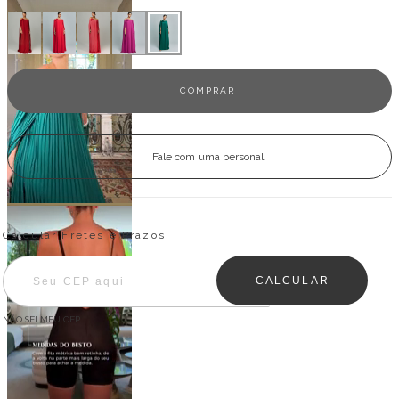
Fale com uma personal
Entregas para o CEP:
ALTERAR CEP
Calcular Fretes e Prazos
CALCULAR
NÃO SEI MEU CEP
Descrição