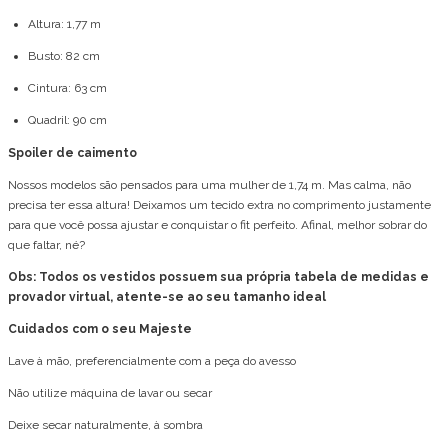
Altura: 1,77 m
Busto: 82 cm
Cintura: 63 cm
Quadril: 90 cm
Spoiler de caimento
Nossos modelos são pensados para uma mulher de 1,74 m. Mas calma, não
precisa ter essa altura! Deixamos um tecido extra no comprimento justamente
para que você possa ajustar e conquistar o fit perfeito. Afinal, melhor sobrar do
que faltar, né?
Obs: Todos os vestidos possuem sua própria tabela de medidas e
provador virtual, atente-se ao seu tamanho ideal
Cuidados com o seu Majeste
Lave à mão, preferencialmente com a peça do avesso
Não utilize máquina de lavar ou secar
Deixe secar naturalmente, à sombra