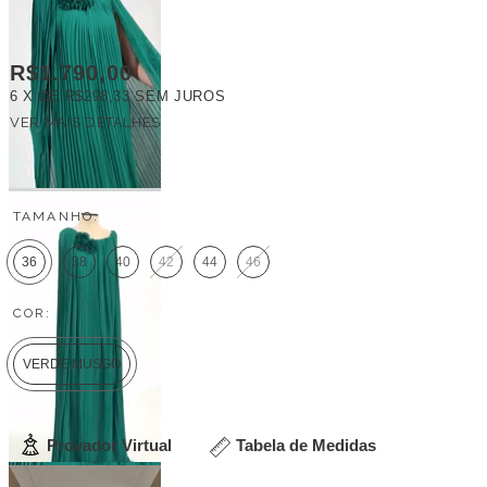
R$1.790,00
6
X DE
R$298,33
SEM JUROS
VER MAIS DETALHES
FRETE GRÁTIS
TAMANHO:
36
38
40
42
44
46
COR:
VERDE MUSGO
Provador Virtual
Tabela de Medidas
Veja outras opções