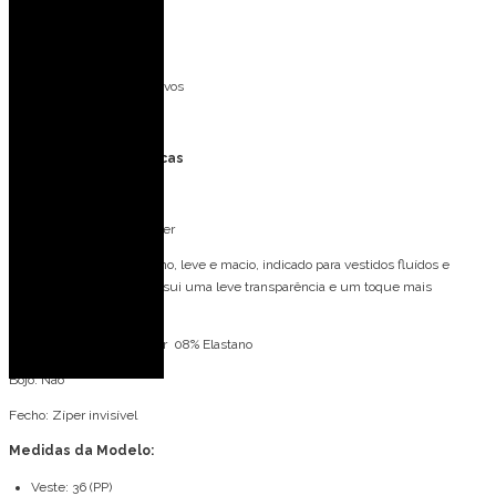
Eventos ao ar livre
Casamento na praia
Ideal para mãe dos noivos
Formatura
Especificações Técnicas
Tecido: Chiffon
Composição: 100% Poliéster
O Chiffon é um tecido plano, leve e macio, indicado para vestidos fluídos e
esvoaçantes. O tecido possui uma leve transparência e um toque mais
delicado.
Forro: Malha 92% Poliéster 08% Elastano
Bojo: Não
Fecho: Zíper invisível
Medidas da Modelo:
Veste: 36 (PP)